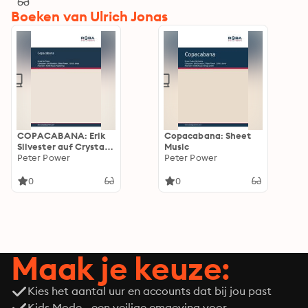
Boeken van Ulrich Jonas
COPACABANA: Erik
Copacabana: Sheet
Silvester auf Crystal
Music
Records
Peter Power
Peter Power
0
0
Maak je keuze:
Kies het aantal uur en accounts dat bij jou past
Kids Mode - een veilige omgeving voor