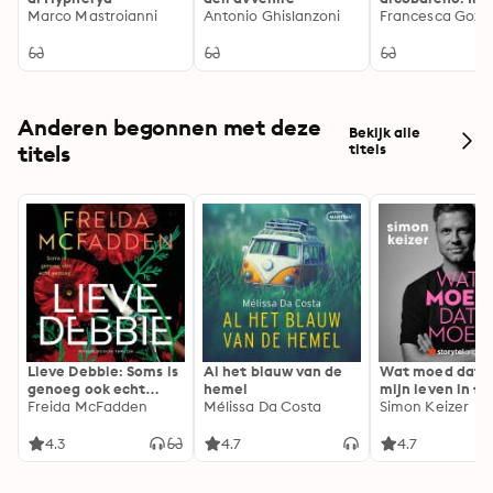
Marco Mastroianni
Antonio Ghislanzoni
il male attrave
Francesca Gozzi
specchio
Anderen begonnen met deze
Bekijk alle
titels
titels
Lieve Debbie: Soms is
Al het blauw van de
Wat moed dat 
genoeg ook echt
hemel
mijn leven in fl
genoeg...
Freida McFadden
Mélissa Da Costa
Simon Keizer
4.3
4.7
4.7