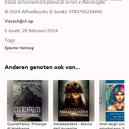
Inizia un'avventura piena di orrori e meraviglie.
© 2024 Alfredbooks (E-boek): 9783745236965
Verschijnt op
E-boek: 28 februari 2024
Tags
Epische fantasy
Anderen genoten ook van...
Cuordifalco: Principe
Abrakadabra - Storia
Imai dagli occhi
di Hypherya
dell'avvenire
arcobaleno: Il b