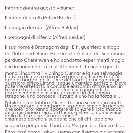
Informazioni su questo volume:
Il mago degli elfi (Alfred Bekker)
La magia dei nani (Alfred Bekker)
I compagni di Elfénia (Alfred Bekker)
Il suo nome è Branagorn degli Elfi, guerriero e mago 
dell'Interland elfico. Ha cercato l'anima del suo amore 
perduto Cherenwen e ha condotto esperimenti magici 
che lo hanno portato in altri mondi. In uno di questi 
mondi, incontra il vichingo Gunnar e la sua selvaggia 
La terra di mezzo è in grave pericolo. Per evitarlo, il 
orda di barbari delle Terre del Nord. La ricerca di un 
guerriero elfico Lirandil segue un'antica profezia. Deve 
potente artefatto li conduce entrambi attraverso un 
trovare tre bambini nani: Uno è un apprendista 
portale magico e in una terra al di là del tempo...
stregone, uno conosce il futuro e uno ha la forza e 
l'abilità di un fabbro. Questi tre non si rendono conto 
Un cercatore, un barbaro e un nano: sono alla ricerca 
che solo loro hanno il potere di salvare il loro mondo 
della misteriosa terra di Dhum, o Elfénia, come viene 
dalla distruzione. Ci riusciranno?
chiamata perché si suppone che gli elfi l'abbiano 
scoperta per primi. Il barbaro Mergun è al fianco di 
Edro, così come Lakyr, l'uomo con il gatto a due teste.