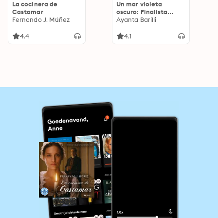
La cocinera de
Un mar violeta
Castamar
oscuro: Finalista
Fernando J. Múñez
Premio Planeta 2018
Ayanta Barilli
4.4
4.1