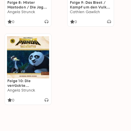
Folge 8: Mister
Folge 9: Das Biest /
Mastodon / Die Jagd
Kampf um den Vulkan
nach dem Blitz (Das
Angela Strunck
(Das Original-Hörspiel
Cathlen Gawlich
Original-Hörspiel zur
zur Serie)
Serie)
0
0
Folge 10: Die
verrückte
Wissenschafterin /
Angela Strunck
Apok-Ta-Pokalypse -
Teil 1+2 (Das Original-
0
Hörspiel zur Serie)