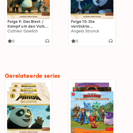
Folge 9: Das Biest /
Folge 10: Die
Kampf um den Vulkan
verrückte
(Das Original-Hörspiel
Cathlen Gawlich
Wissenschafterin /
Angela Strunck
zur Serie)
Apok-Ta-Pokalypse -
Teil 1+2 (Das Original-
0
0
Hörspiel zur Serie)
Gerelateerde series