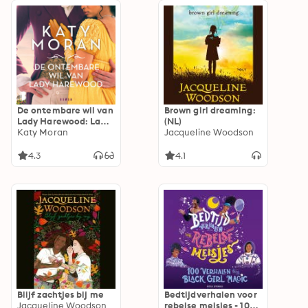
De ontembare wil van
Brown girl dreaming:
Lady Harewood: Lady
(NL)
Hester Harewood
Katy Moran
Jacqueline Woodson
moet overleven in
een wereld vol
4.3
4.1
dodelijke intriges
Blijf zachtjes bij me
Bedtijdverhalen voor
Jacqueline Woodson
rebelse meisjes - 100