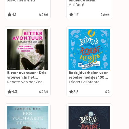
Anya Niewierra
luidende stem
Abi Daré
4.1
4.7
Bitter avontuur - Drie
Bedtijdverhalen voor
vrouwen in het
rebelse meisjes 100
verborgen Nederland:
Renate van der Zee
bijzondere
Frieda Belinfante
drie vrouwen in het
Nederlandse
verborgen Nederland
vrouwen: 100
4.3
3.8
bijzondere
Nederlandse vrouwen