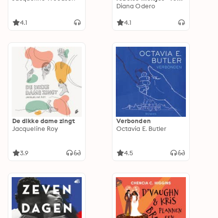
verhalen over Black
Diana Odero
Girl Magic: 100
verhalen over Black
4.1
4.1
Girl Magic
De dikke dame zingt
Verbonden
Jacqueline Roy
Octavia E. Butler
3.9
4.5