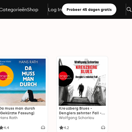
Categorieën
Shop
Log In
Probeer 45 dagen gratis
Da muss man durch
Kreuzberg Blues -
(Gekürzte Fassung)
Denglers zehnter Fall -
Hans Rath
Dengler ermittelt, Band
Wolfgang Schorlau
10 (Ungekürzte Lesung)
4.4
4.2