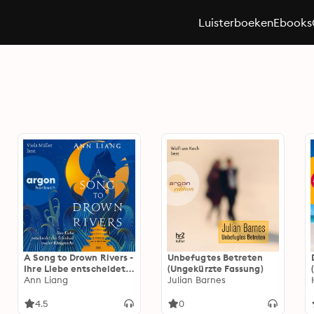
Luisterboeken
Ebooks
A Song to Drown Rivers -
Unbefugtes Betreten
Ihre Liebe entscheidet
(Ungekürzte Fassung)
das Schicksal zweier
Ann Liang
Julian Barnes
Königreiche
(Ungekürzte Lesung)
4.5
0