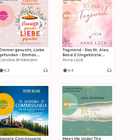
Zimmer gesucht, Liebe
Tagmond - Das St. Alex,
gefunden - Emmas
Band 2 (Ungekürzte
Disaster-Diary
Caroline Brinkmann
Lesung)
Anne Lück
(Ungekürzte Lesung)
4.3
4.4
Signora Commissaria
Meet Me Under The