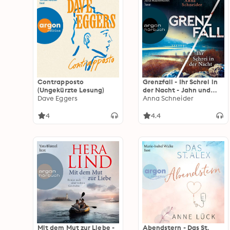
Contrapposto
Grenzfall - Ihr Schrei in
(Ungekürzte Lesung)
der Nacht - Jahn und
Dave Eggers
Krammer ermitteln,
Anna Schneider
Band 2 (Ungekürzte
Lesung): Jahn und
4
4.4
Krammer ermitteln
Mit dem Mut zur Liebe -
Abendstern - Das St.