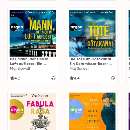
Der Mann, der sich in
Die Tote im Götakanal:
Luft auflöste: Ein
Ein Kommissar-Beck-
Kommissar-Beck-Roman
Maj Sjöwall
Roman - Martin Beck
Maj Sjöwall
- Martin Beck ermittelt,
ermittelt, Band 1
Band 2 (Ungekürzte
(Ungekürzte Lesung)
4.2
4.4
Lesung)