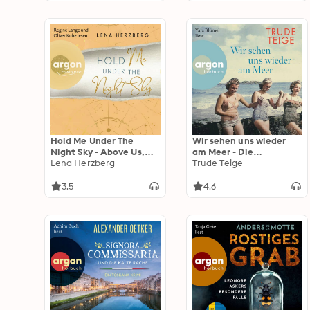
Hold Me Under The
Wir sehen uns wieder
Night Sky - Above Us,
am Meer - Die
Band 3 (Ungekürzte
Lena Herzberg
Großmutter-Reihe,
Trude Teige
Lesung)
Band 3 (Ungekürzte
Lesung)
3.5
4.6