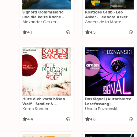
Signora Commissaria
Rostiges Grab - Leo
und die kalte Rache - Ein
Asker - Leonore Askers
Toskana-Krimi - Giulia
Alexander Oetker
besondere Fälle, Band 3
Anders de la Motte
Ferrari ermittelt, Band 3
(Ungekürzte Lesung)
(Ungekürzte Lesung)
4.1
4.5
Hüte dich vorm bösen
Das Signal (Autorisierte
Wolf - Stadler &
Lesefassung)
Montario ermitteln,
Karen Sander
Ursula Poznanski
Band 5 (Ungekürzte
Lesung)
4.4
4.8