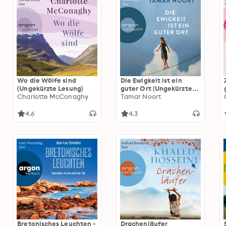
Wo die Wölfe sind
Die Ewigkeit ist ein
(Ungekürzte Lesung)
guter Ort (Ungekürzte
Charlotte McConaghy
Lesung)
Tamar Noort
4.6
4.3
Bretonisches Leuchten -
Drachenläufer