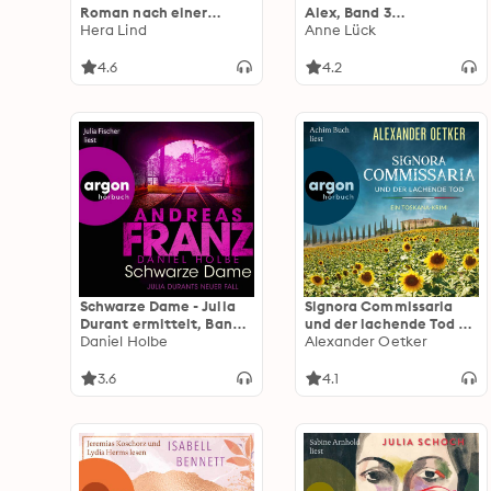
Roman nach einer
Alex, Band 3
wahren Geschichte
Hera Lind
(Ungekürzte Lesung)
Anne Lück
(Ungekürzte Lesung)
4.6
4.2
Schwarze Dame - Julia
Signora Commissaria
Durant ermittelt, Band
und der lachende Tod -
24 (Autorisierte
Daniel Holbe
Ein Toskana-Krimi -
Alexander Oetker
Lesefassung)
Giulia Ferrari ermittelt,
Band 2 (Ungekürzte
3.6
4.1
Lesung)