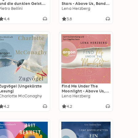
und die dunklen Geister
Stars - Above Us, Band 1
- Ein Toskana-Krimi -
Pietro Bellini
(Ungekürzte Lesung)
Lena Herzberg
Giulia Ferrari ermittelt,
Band 1 (Ungekürzte
4.4
3.8
Lesung)
Zugvögel (Ungekürzte
Find Me Under The
Lesung)
Moonlight - Above Us,
Charlotte McConaghy
Band 2 (Ungekürzte
Lena Herzberg
Lesung)
4.2
4.2