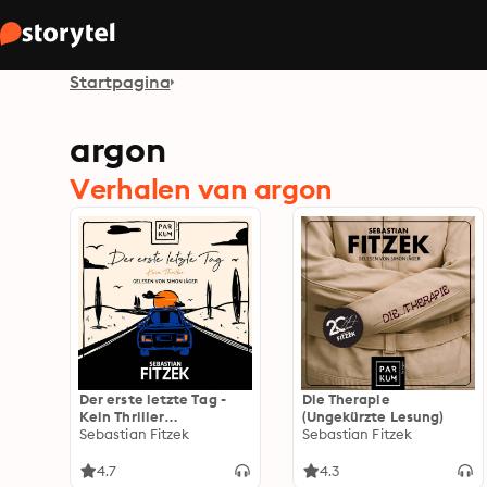
Startpagina
argon
Verhalen van argon
Der erste letzte Tag -
Die Therapie
Kein Thriller
(Ungekürzte Lesung)
(Ungekürzte Lesung)
Sebastian Fitzek
Sebastian Fitzek
4.7
4.3