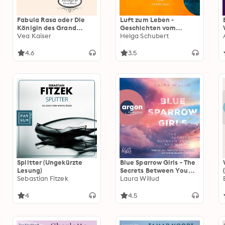
Fabula Rasa oder Die
Luft zum Leben -
Königin des Grand
Geschichten vom
Hotels (Ungekürzte
Vea Kaiser
Übergang (Ungekürzte
Helga Schubert
Lesung)
Lesung)
4.6
3.5
Splitter (Ungekürzte
Blue Sparrow Girls - The
Lesung)
Secrets Between You
Sebastian Fitzek
and Me - Blue Sparrow
Laura Willud
Girls, Band 2
(Ungekürzte Lesung)
4
4.5