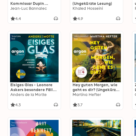
Kommissar Dupin
(Ungekürzte Lesung)
ermittelt, Band 6
Jean-Luc Bannalec
Khaled Hosseini
(Ungekürzte Lesung)
4.4
4.9
Eisiges Glas - Leonore
Hey guten Morgen, wie
Askers besondere Fälle -
geht es dir? (Ungekürzte
Leo Asker, Band 2
Anders de la Motte
Lesung)
Martina Hefter
(Ungekürzte Lesung)
4.3
3.7