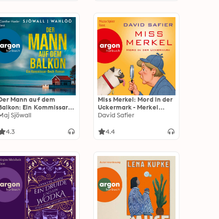
Der Mann auf dem
Miss Merkel: Mord in der
Balkon: Ein Kommissar-
Uckermark - Merkel
Beck-Roman - Martin
Maj Sjöwall
Krimi, Band 1 (Gekürzt)
David Safier
Beck ermittelt, Band 3
(Ungekürzte Lesung)
4.3
4.4