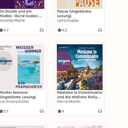
Ein Druide und ein
Pause (Ungekürzte
Wodka - Guild Codex:
Lesung)
Spellbound, Band 6
Annette Marie
Lena Kupke
(Ungekürzte Lesung)
4.7
4.3
Weißer Sommer
Madame le Commissaire
(Ungekürzte Lesung)
und die tödliche Rallye -
Eva Pramschüfer
Ein Provence-Krimi - Ein
Pierre Martin
Fall für Isabelle Bonnet,
Band 13 (Ungekürzte
3.7
4
Lesung)