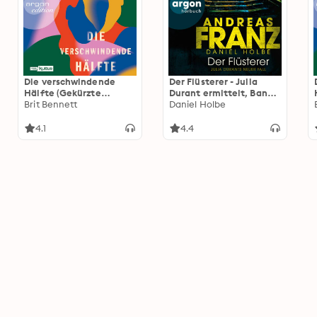
Die verschwindende
Der Flüsterer - Julia
Hälfte (Gekürzte
Durant ermittelt, Band
Lesefassung)
Brit Bennett
20 (Gekürzte Lesung)
Daniel Holbe
4.1
4.4