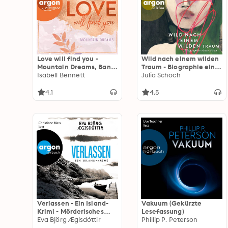
Love will find you -
Wild nach einem wilden
Mountain Dreams, Band
Traum - Biographie einer
1 (Ungekürzte Lesung)
Isabell Bennett
Frau, Band 3
Julia Schoch
(Ungekürzte Lesung)
4.1
4.5
Verlassen - Ein Island-
Vakuum (Gekürzte
Krimi - Mörderisches
Lesefassung)
Island, Band 4
Eva Björg Ægisdóttir
Phillip P. Peterson
(Ungekürzte Lesung)