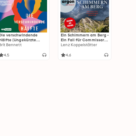
Die verschwindende
Ein Schimmern am Berg -
Hälfte (Ungekürzte
Ein Fall für Commissario
Lesung)
Brit Bennett
Grauner - Commissario
Lenz Koppelstätter
Grauner ermittelt, Band
10 (Ungekürzte Lesung)
4.5
4.6