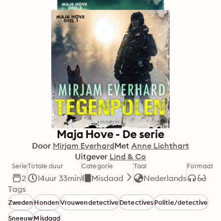
Maja Hove - De serie
Door
Mirjam Everhard
Met
Anne Lichthart
Uitgever
Lind & Co
Serie
Totale duur
Categorie
Taal
Formaat
2
14uur 33min
Misdaad
Nederlands
Tags
Zweden
Honden
Vrouwendetective
Detectives
Politie/detective
Sneeuw
Misdaad