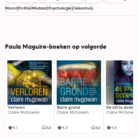
Moord
Politie
Misdaad
Psychologie
Ziekenhuis
Paula Maguire-boeken op volgorde
Verloren
Barre grond
De stille doden
Claire McGowan
Claire McGowan
Claire McGowa
4.1
4.3
4.8