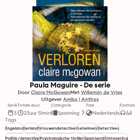
Paula Maguire - De serie
Door
Claire McGowan
Met
Willemijn de Vries
Uitgever
Ambo | Anthos
Serie
Totale duur
Categorie
Taal
Formaat
3
23uur 51min
Spanning
Nederlands
Tags
Engeland
Ierland
Vrouwendetective
Geheimen
Detectives
Politie/detective
Psychologische thriller
Spannend
Ontvoering