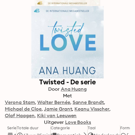
Twisted - De serie
Door
Ana Huang
Met
Verona Stam
Walter Bernée
Sanne Brandt
Michael de Cloe
Jamie Grant
Keanu Visscher
Olaf Haagen
Kiki van Leeuwen
Uitgever
Love Books
Serie
Totale duur
Categorie
Taal
Formaa