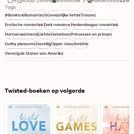
4
63uur 25min
Romantiek
Nederlands
Tags
#Booktok
Romantisch
Gevaarlijke liefde
Trauma
Erotische romantiek
Dark romance
Hedendaagse romantiek
Hartverwarmend
Liefde
Geheimen
Prinsessen en prinsen
Guilty pleasures
Gezellig
Upper class
Ambitie
Verenigde Staten van Amerika
Twisted-boeken op volgorde