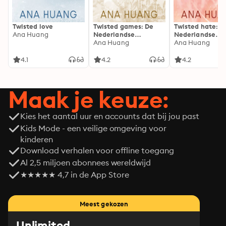
Twisted love
Twisted games: De
Twisted hate: D
Ana Huang
Nederlandse
Nederlandse
vertaling van de
Ana Huang
vertaling van d
Ana Huang
TikTok-sensatie
TikTok-sensatie
4.1
4.2
4.2
Maak je keuze:
Kies het aantal uur en accounts dat bij jou past
Kids Mode - een veilige omgeving voor
kinderen
Download verhalen voor offline toegang
Al 2,5 miljoen abonnees wereldwijd
★★★★★ 4,7 in de App Store
Meest gekozen
Unlimited