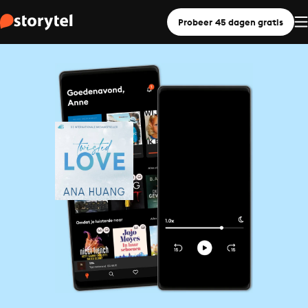
Probeer 45 dagen gratis