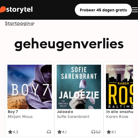
Probeer 45 dagen gratis
Startpagina
geheugenverlies
Boy 7
Jaloezie
In alle onschuld
Mirjam Mous
Sofie Sarenbrant
Karen Rose
4.3
4.1
4.1