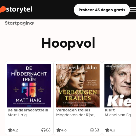
Probeer 45 dagen gratis
Startpagina
Hoopvol
De middernachttrein
Verborgen tralies
Kieft
Matt Haig
Magda van der Rijst, Hameeda Lakho
Michel van Egm
4.2
4.6
4.3