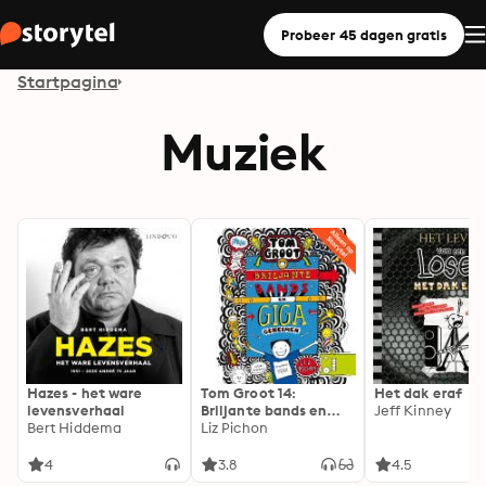
Probeer 45 dagen gratis
Startpagina
Muziek
Hazes - het ware
Tom Groot 14:
Het dak eraf
levensverhaal
Briljante bands en
Jeff Kinney
Bert Hiddema
GIGA geheimen
Liz Pichon
4
3.8
4.5