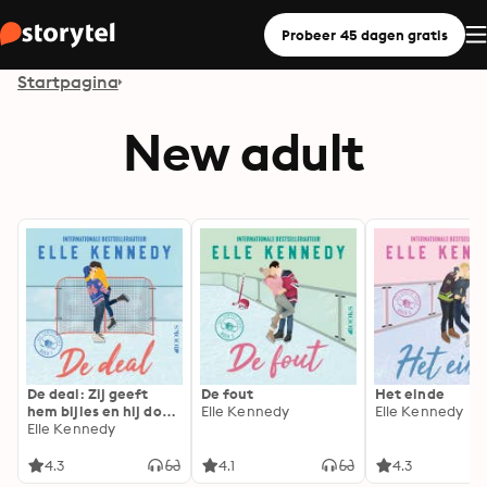
Probeer 45 dagen gratis
Startpagina
New adult
De deal: Zij geeft
De fout
Het einde
hem bijles en hij doet
Elle Kennedy
Elle Kennedy
alsof hij haar vriendje
Elle Kennedy
is. Dat kan niet
misgaan... toch?
4.3
4.1
4.3