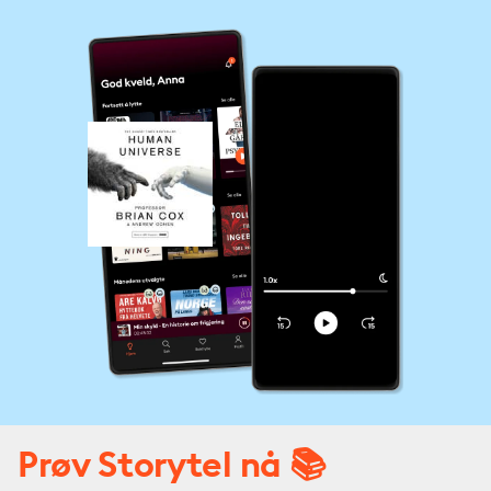
Prøv Storytel nå 📚