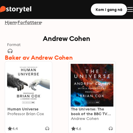
Kom i gang nå
Hjem
Forfattere
Andrew Cohen
Format
Bøker av Andrew Cohen
Human Universe
The Universe: The
Professor Brian Cox
book of the BBC TV
series presented by
Andrew Cohen
Professor Brian Cox
4.4
4.6