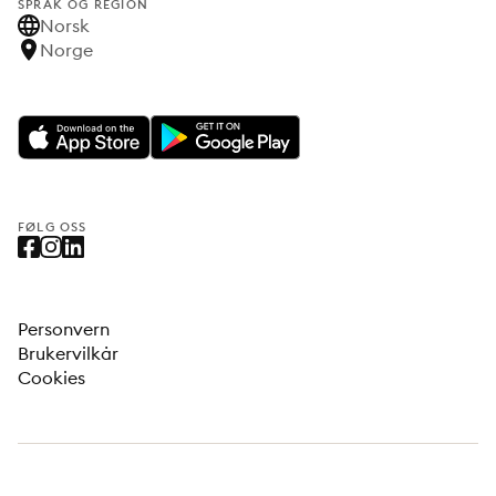
SPRÅK OG REGION
Norsk
Norge
FØLG OSS
Personvern
Brukervilkår
Cookies