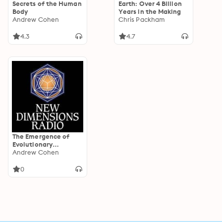
Secrets of the Human
Earth: Over 4 Billion
Body
Years in the Making
Andrew Cohen
Chris Packham
4.3
4.7
The Emergence of
Evolutionary
Consciousness
Andrew Cohen
0