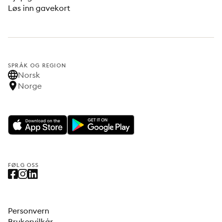
Løs inn gavekort
SPRÅK OG REGION
Norsk
Norge
FØLG OSS
Personvern
Brukervilkår