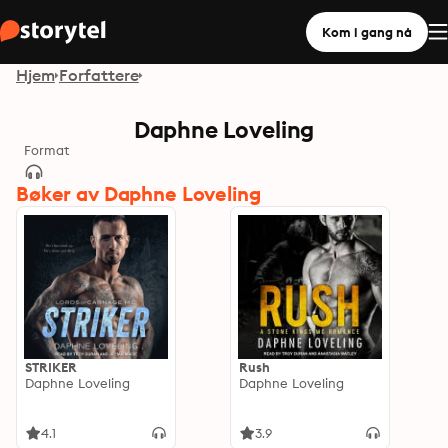
Kom i gang nå
Hjem
Forfattere
Daphne Loveling
Format
Bøker av Daphne Loveling
STRIKER
Rush
Daphne Loveling
Daphne Loveling
4.1
3.9