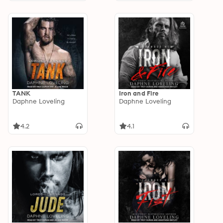
TANK
Iron and Fire
Daphne Loveling
Daphne Loveling
4.2
4.1