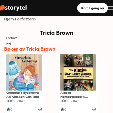
Kom i gang nå
Hjem
Forfattere
Tricia Brown
Format
Bøker av Tricia Brown
Groucho's Eyebrows:
Alaska
An Alaskan Cat Tale
Homesteader's
Tricia Brown
Handbook:
Tricia Brown
Independent Living
on the Last Frontier
0
0