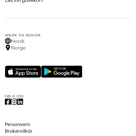
Løs inn gavekort
SPRÅK OG REGION
Norsk
Norge
FØLG OSS
Personvern
Brukervilkår