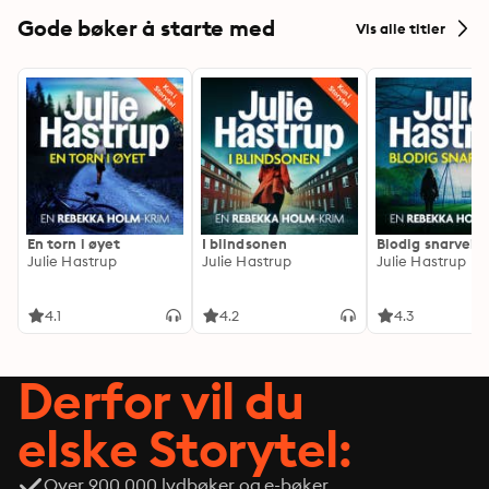
Gode bøker å starte med
Vis alle titler
En torn i øyet
I blindsonen
Blodig snarvei
Julie Hastrup
Julie Hastrup
Julie Hastrup
4.1
4.2
4.3
Derfor vil du
elske Storytel:
Over 900 000 lydbøker og e-bøker