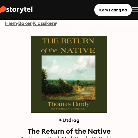
Kom i gang nå
Hjem
Bøker
Klassikere
Utdrag
The Return of the Native