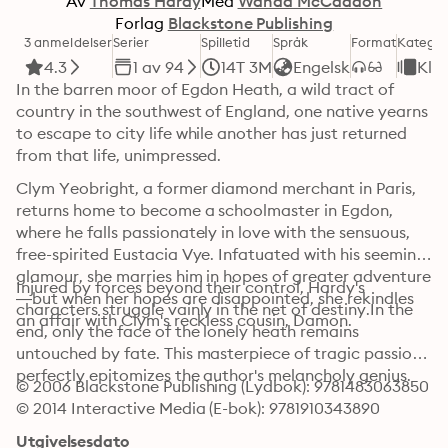
Av
Thomas Hardy
Med
Wanda McCaddon
Forlag
Blackstone Publishing
3 anmeldelser
Serier
Spilletid
Språk
Format
Kategor
4.3
1 av 94
14T 3M
Engelsk
Klas
In the barren moor of Egdon Heath, a wild tract of 
country in the southwest of England, one native yearns 
to escape to city life while another has just returned 
from that life, unimpressed.
Clym Yeobright, a former diamond merchant in Paris, 
returns home to become a schoolmaster in Egdon, 
where he falls passionately in love with the sensuous, 
free-spirited Eustacia Vye. Infatuated with his seeming 
glamour, she marries him in hopes of greater adventure
Injured by forces beyond their control, Hardy's 
—but when her hopes are disappointed, she rekindles 
characters struggle vainly in the net of destiny.In the 
an affair with Clym's reckless cousin, Damon.
end, only the face of the lonely heath remains 
untouched by fate. This masterpiece of tragic passion 
perfectly epitomizes the author's melancholy genius.
© 2006 Blackstone Publishing (Lydbok): 9781483063850
© 2014 Interactive Media (E-bok): 9781910343890
Utgivelsesdato