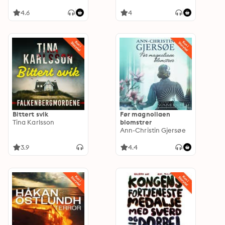
4.6
4
Bittert svik
Før magnoliaen
Tina Karlsson
blomstrer
Ann-Christin Gjersøe
3.9
4.4