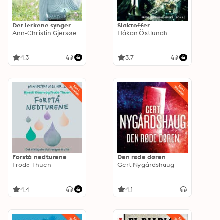
Der lerkene synger
Slaktoffer
Ann-Christin Gjersøe
Håkan Östlundh
4.3
3.7
Forstå nedturene
Den røde døren
Frode Thuen
Gert Nygårdshaug
4.4
4.1