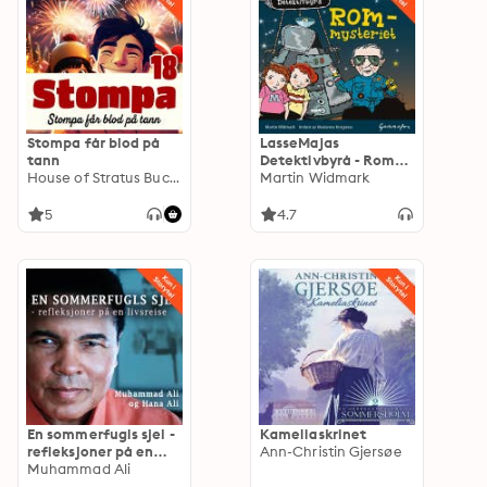
Stompa får blod på
LasseMajas
tann
Detektivbyrå - Rom-
House of Stratus Buckeridge
mysteriet
Martin Widmark
5
4.7
En sommerfugls sjel -
Kameliaskrinet
refleksjoner på en
Ann-Christin Gjersøe
livsreise
Muhammad Ali