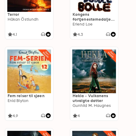
Terror
Kongens
Håkan Östlundh
fortjenestemedalje
med sverd og dobbel
Erlend Loe
bolle
4.1
4.3
Fem reiser til sjøen
Hekla – Vulkanens
Enid Blyton
utvalgte datter
Gunhild M. Haugnes
4.9
4