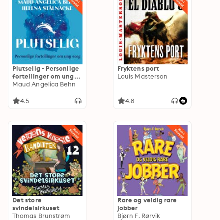
Plutselig - Personlige
Fryktens port
fortellinger om ung
Louis Masterson
sorg
Maud Angelica Behn
4.5
4.8
Det store
Rare og veldig rare
svindelsirkuset
jobber
Thomas Brunstrøm
Bjørn F. Rørvik