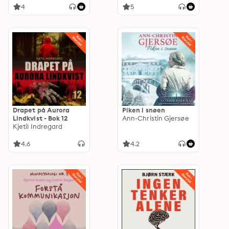
4
5
Drapet på Aurora
Piken i snøen
Lindkvist - Bok 12
Ann-Christin Gjersøe
Kjetil Indregard
4.6
4.2