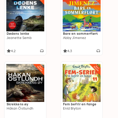
Dødens lenke
Bare en sommerflørt
Jeanette Semb
Abby Jimenez
4.2
4.3
Skrekkens øy
Fem befrir en fange
Håkan Östlundh
Enid Blyton