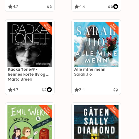
om geografi
4.2
4.6
Radka Toneff -
Alle mine menn
hennes korte liv og
Sarah Jio
store stemme
Marta Breen
4.7
3.4