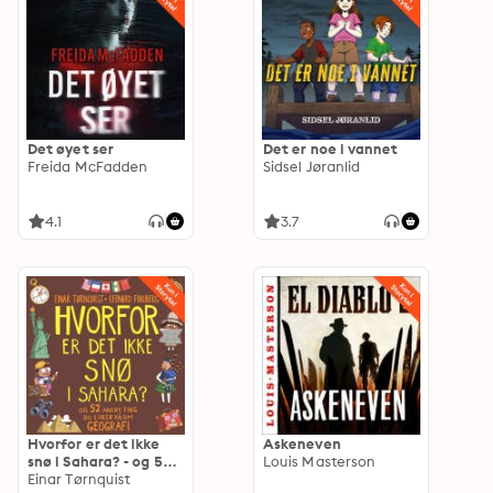
Det øyet ser
Det er noe i vannet
Freida McFadden
Sidsel Jøranlid
4.1
3.7
Hvorfor er det ikke
Askeneven
snø i Sahara? - og 52
Louis Masterson
andre ting du lurer på
Einar Tørnquist