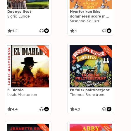
Det nye livet
Hvorfor kan ikke
Sigrid Lunde
dommeren score mål?
- og 52 andre ting du
Susanne Kaluza
lurer på om sport
4.2
4
El Diablo
En falsk politibetjent
Louis Masterson
Thomas Brunstrøm
4.4
4.8