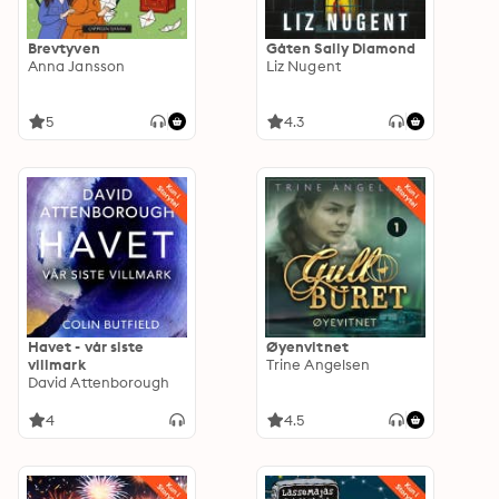
Brevtyven
Gåten Sally Diamond
Anna Jansson
Liz Nugent
5
4.3
Havet - vår siste
Øyenvitnet
villmark
Trine Angelsen
David Attenborough
4
4.5