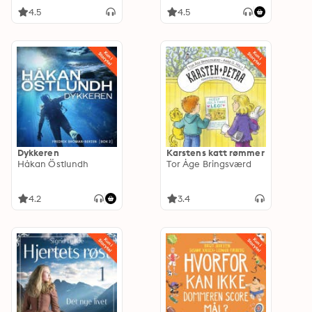
4.5
4.5
Dykkeren
Karstens katt rømmer
Håkan Östlundh
Tor Åge Bringsværd
4.2
3.4