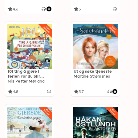
4.6
5
101 ting å gjøre i
Ut og søke tjeneste
ferien før du blir
Martine Strømsnes
voksen
Nils Petter Mørland
4.8
3.7