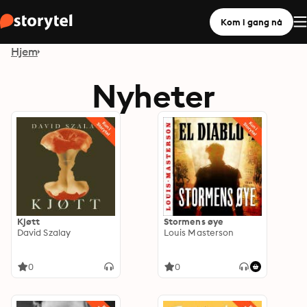
Kom i gang nå
Hjem
Nyheter
Kjøtt
Stormens øye
David Szalay
Louis Masterson
0
0