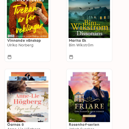
Vinnande vänskap
Marita Ek
Ulrika Norberg
Bim Wikström
Öarnas ö
Rosenhof-serien
Anne-Lie Högberg
Jakob Sverker