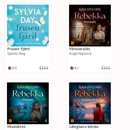
Frusen Fjäril
Försvarslös
Sylvia Day
Kaja Nylund
3.5
4.1
Misstänkt
Längtans börda