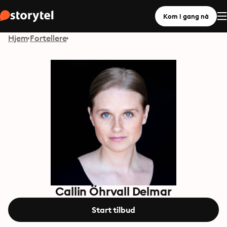
Kom i gang nå
Hjem
Fortellere
Callin Öhrvall Delmar
Start tilbud