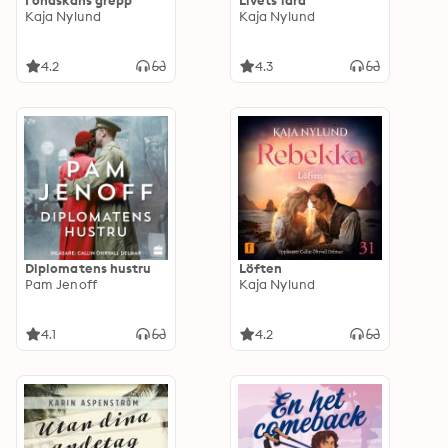
I ondskans grepp
Livets lära
Kaja Nylund
Kaja Nylund
4.2
4.3
Diplomatens hustru
Löften
Pam Jenoff
Kaja Nylund
4.1
4.2