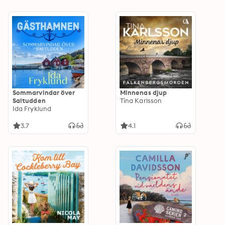
Sommarvindar över
Minnenas djup
Saltudden
Tina Karlsson
Ida Fryklund
3.7
4.1