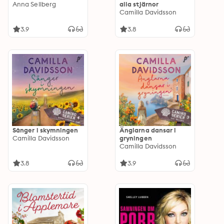
Anna Sellberg
alla stjärnor
Camilla Davidsson
3.9
3.8
Sånger i skymningen
Änglarna dansar i
Camilla Davidsson
gryningen
Camilla Davidsson
3.8
3.9