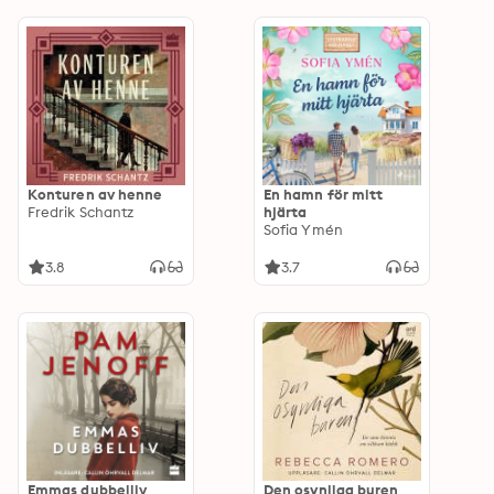
Konturen av henne
En hamn för mitt
Fredrik Schantz
hjärta
Sofia Ymén
3.8
3.7
Emmas dubbelliv
Den osynliga buren