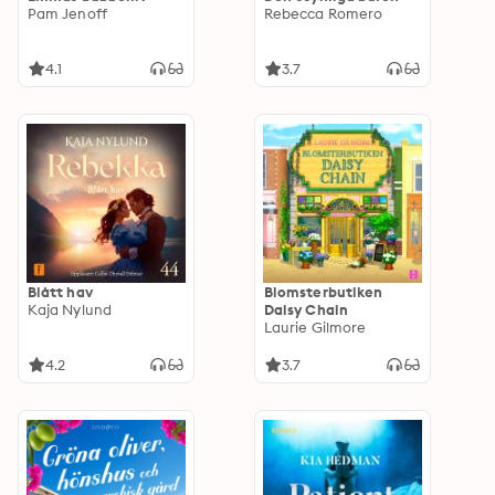
Pam Jenoff
Rebecca Romero
4.1
3.7
Blått hav
Blomsterbutiken
Kaja Nylund
Daisy Chain
Laurie Gilmore
4.2
3.7