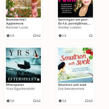
Blomstertid i
Sanningen om porr:
Applemore
En f.d. porrstjärnas
Rachael Lucas
berättelse om sin väg
Shelley Lubben
till upprättelse
3.8
2.8
Efterspelet
Smultron och svek
Yrsa Sigurðardóttir
Eva Swedenmark
3.8
3.8