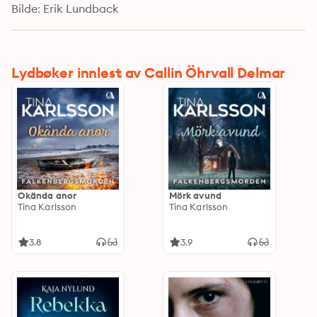
Bilde: Erik Lundback
Lydbøker innlest av Callin Öhrvall Delmar
Okända anor
Mörk avund
Tina Karlsson
Tina Karlsson
3.8
3.9