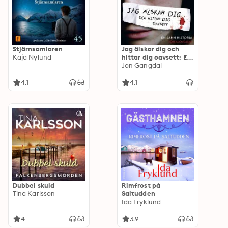
Stjärnsamlaren
Jag älskar dig och
Kaja Nylund
hittar dig oavsett: En
sann historia
Jon Gangdal
4.1
4.1
Dubbel skuld
Rimfrost på
Tina Karlsson
Saltudden
Ida Fryklund
4
3.9