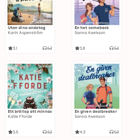
Utan dina andetag
En het comeback
Karin Aspenström
Sanna Axelsson
3.1
3.8
Ett bröllop att minnas
En given dealbreaker
Katie Fforde
Sanna Axelsson
3.5
4.3