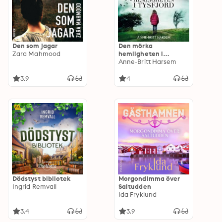
Den som jagar
Den mörka
Zara Mahmood
hemligheten i
Tysfjord
Anne-Britt Harsem
3.9
4
Dödstyst bibliotek
Morgondimma över
Ingrid Remvall
Saltudden
Ida Fryklund
3.4
3.9