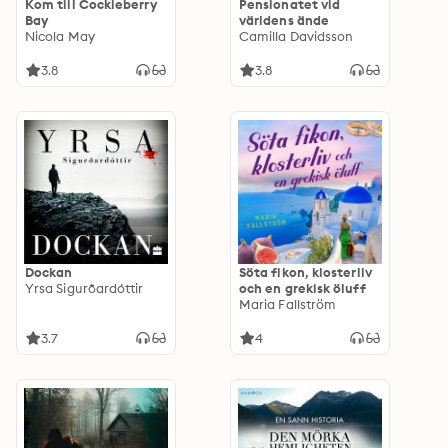
Kom till Cockleberry
Pensionatet vid
Bay
världens ände
Nicola May
Camilla Davidsson
3.8
3.8
Dockan
Söta fikon, klosterliv
Yrsa Sigurðardóttir
och en grekisk öluff
Maria Fallström
3.7
4