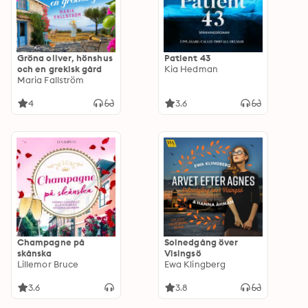
Gröna oliver, hönshus
Patient 43
och en grekisk gård
Kia Hedman
Maria Fallström
4
3.6
Champagne på
Solnedgång över
skånska
Visingsö
Lillemor Bruce
Ewa Klingberg
3.6
3.8