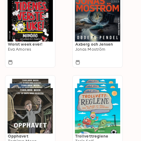
Worst week ever!
Axberg och Jensen
Eva Amores
Jonas Moström
Opphavet
Trollvettreglene
Torbjørn Moen
Terje Solli