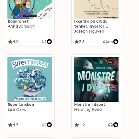
Bankranet
Ikke tro på alt du
Anna Jansson
tenker: hvorfor
tankene dine er
Joseph Nguyen
starten og slutten på
mentale smerter
4.9
3.8
Supertorsken
Monstre i dypet
Lise Osvoll
Henning Røed
4.3
4.2