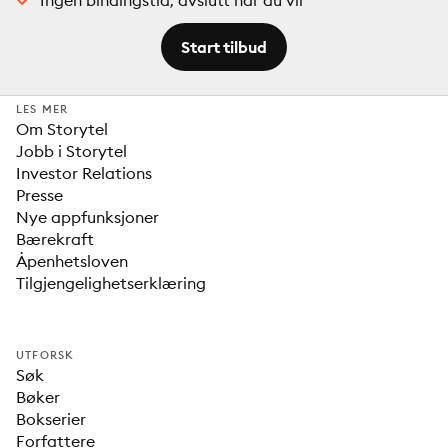
Ingen bindingstid, avslutt når du vil
Start tilbud
LES MER
Om Storytel
Jobb i Storytel
Investor Relations
Presse
Nye appfunksjoner
Bærekraft
Åpenhetsloven
Tilgjengelighetserklæring
UTFORSK
Søk
Bøker
Bokserier
Forfattere