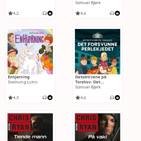
hunden
Samuel Bjørk
4.2
4.6
Enhjørning
Detektivene på
Sveinung Lutro
Torshov: Det
forsvunne
Samuel Bjørk
perlekjedet
4.3
4.6