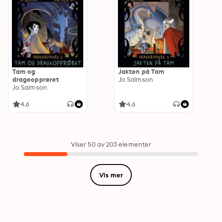
Tam og
Jakten på Tam
drageopprøret
Jo Salmson
Jo Salmson
4.6
4.6
Viser 50 av 203 elementer
Vis mer