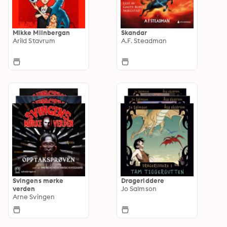
Mikke Milnbergan
Skandar
Arild Stavrum
A.F. Steadman
Svingens mørke
Drageriddere
verden
Jo Salmson
Arne Svingen