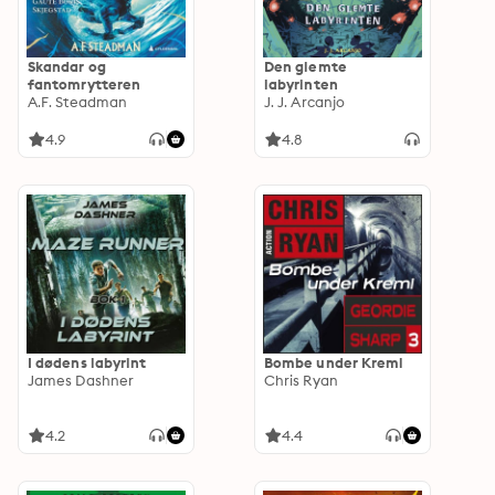
Skandar og
Den glemte
fantomrytteren
labyrinten
A.F. Steadman
J. J. Arcanjo
4.9
4.8
I dødens labyrint
Bombe under Kreml
James Dashner
Chris Ryan
4.2
4.4