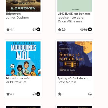
Ildprøven
LE-DEL-SE: en bok om
James Dashner
ledelse i tre deler
Ørjan Wilhelmsen
4.4
3.9
Maradonas mål
Spring så fort du kan
Arild Stavrum
Sofia Nordin
4.7
0