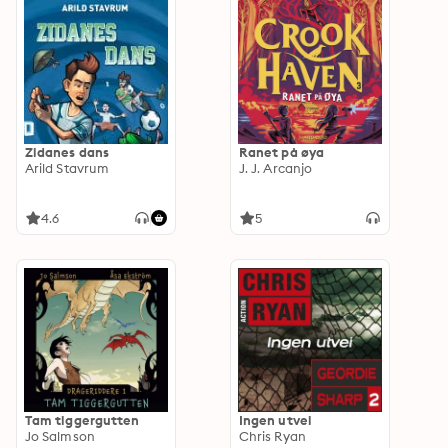
Zidanes dans
Ranet på øya
Arild Stavrum
J. J. Arcanjo
4.6
5
Tam tiggergutten
Ingen utvei
Jo Salmson
Chris Ryan