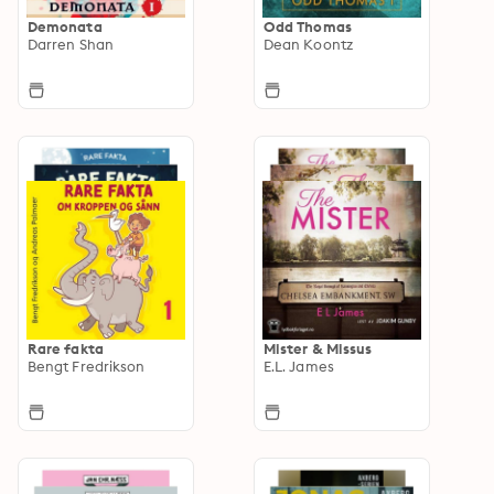
Demonata
Odd Thomas
Darren Shan
Dean Koontz
Rare fakta
Mister & Missus
Bengt Fredrikson
E.L. James