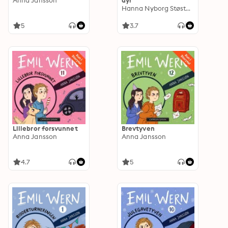
Anna Jansson
dyr
Hanna Nyborg Støstad
5
3.7
Lillebror forsvunnet
Brevtyven
Anna Jansson
Anna Jansson
4.7
5