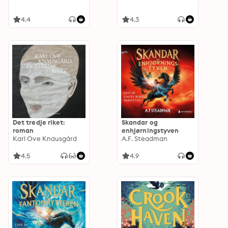
4.4
4.3
Det tredje riket:
Skandar og
roman
enhjørningstyven
Karl Ove Knausgård
A.F. Steadman
4.5
4.9