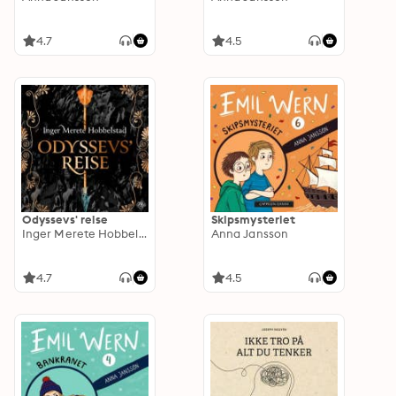
4.7
4.5
Odyssevs' reise
Skipsmysteriet
Inger Merete Hobbelstad
Anna Jansson
4.7
4.5