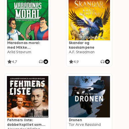
Maradonas moral:
Skandar og
med Mikke
kaoskampene
Milnbergan som
Arild Stavrum
A.F. Steadman
agent 00Uavgjort
4.7
4.9
Fehmers liste:
Dronen
dobbeltspillet som
Tor Arve Røssland