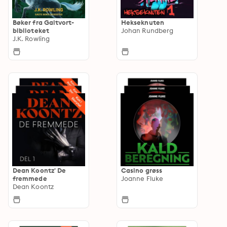
Bøker fra Galtvort-
Hekseknuten
biblioteket
Johan Rundberg
J.K. Rowling
Dean Koontz' De
Casino grøss
fremmede
Joanne Fluke
Dean Koontz