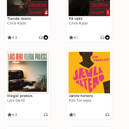
Tiende mann
På vakt
Chris Ryan
Chris Ryan
4.3
4.1
Illegal praksis
Jævla hetero
Lars Dehli
Kim Torrejas
4.3
5