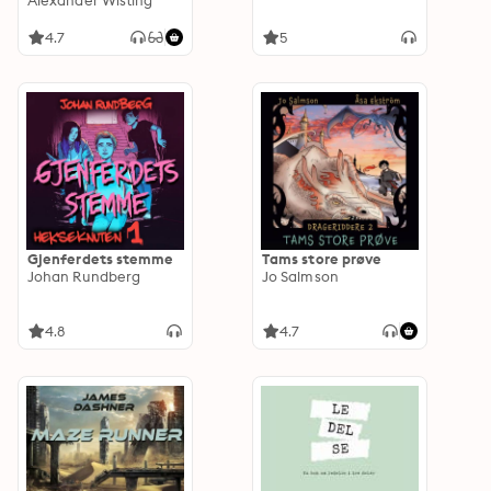
reddet dødsdømte
Alexander Wisting
nordmenn
4.7
5
Gjenferdets stemme
Tams store prøve
Johan Rundberg
Jo Salmson
4.8
4.7