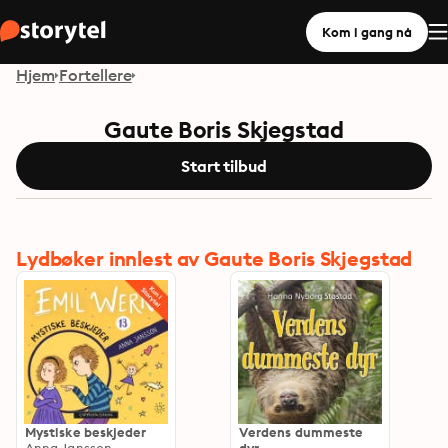
Kom i gang nå
Hjem
Fortellere
Gaute Boris Skjegstad
Start tilbud
Lydbøker innlest av Gaute Boris Skjegstad
Mystiske beskjeder
Verdens dummeste