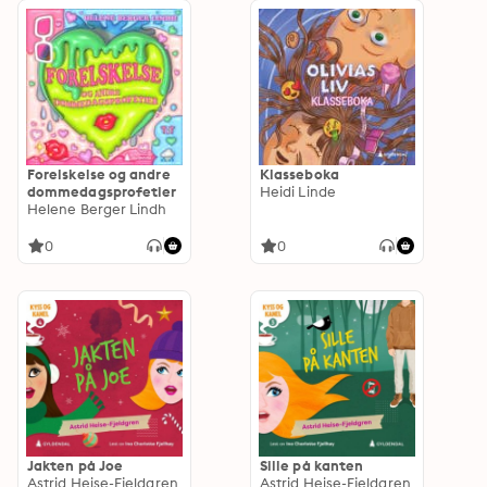
Forelskelse og andre
Klasseboka
dommedagsprofetier
Heidi Linde
Helene Berger Lindh
0
0
Jakten på Joe
Sille på kanten
Astrid Heise-Fjeldgren
Astrid Heise-Fjeldgren