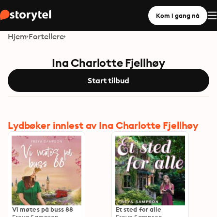
Kom i gang nå
Hjem
Fortellere
Ina Charlotte Fjellhøy
Start tilbud
Lydbøker innlest av Ina Charlotte Fjellhøy
Vi møtes på buss 88
Et sted for alle