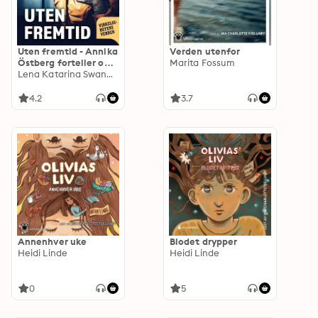
Uten fremtid - Annika
Verden utenfor
Östberg forteller om
Marita Fossum
sitt liv
Lena Katarina Swanberg
4.2
3.7
Annenhver uke
Blodet drypper
Heidi Linde
Heidi Linde
0
5