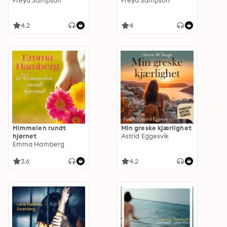
Freya Sampson
Freya Sampson
4.2
4
Himmelen rundt
Min greske kjærlighet
hjørnet
Astrid Eggesvik
Emma Hamberg
3.6
4.2