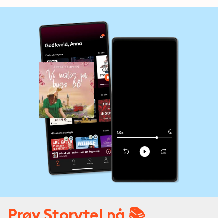
Prøv Storytel nå 📚