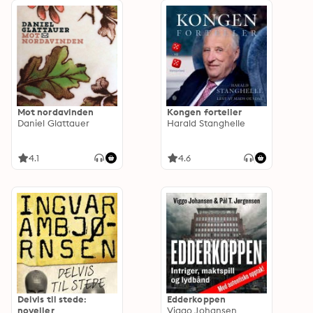
Mot nordavinden
Kongen forteller
Daniel Glattauer
Harald Stanghelle
4.1
4.6
Delvis til stede:
Edderkoppen
noveller
Viggo Johansen