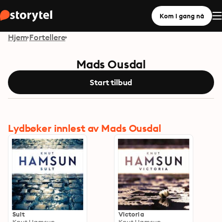
Kom i gang nå
Hjem
Fortellere
Mads Ousdal
Start tilbud
Lydbøker innlest av Mads Ousdal
Sult
Victoria