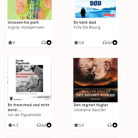
Innocentia park
En kald død
Ingvar Ambjørnsen
Frits De Bourg
4
3.8
En fremmed ved mitt
Det regnet fugler
bord:
Jocelyne Saucier
familiefortelling
Ivo de Figueiredo
4.3
3.9