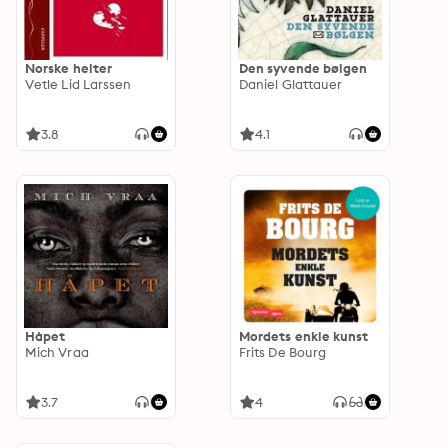
Norske helter
Den syvende bølgen
Vetle Lid Larssen
Daniel Glattauer
3.8
4.1
Håpet
Mordets enkle kunst
Mich Vraa
Frits De Bourg
3.7
4