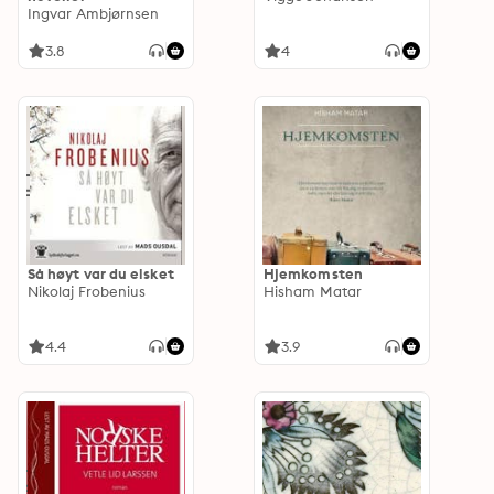
Ingvar Ambjørnsen
3.8
4
Så høyt var du elsket
Hjemkomsten
Nikolaj Frobenius
Hisham Matar
4.4
3.9