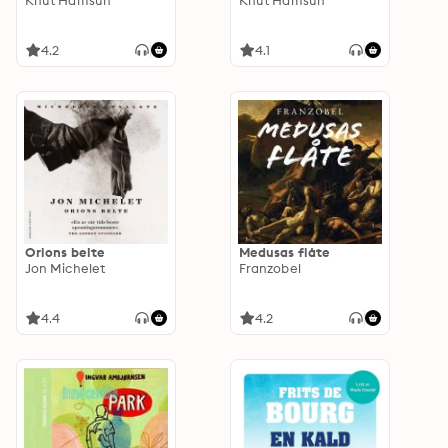
Knut Hamsun
Knut Hamsun
4.2
4.1
Orions belte
Medusas flåte
Jon Michelet
Franzobel
4.4
4.2