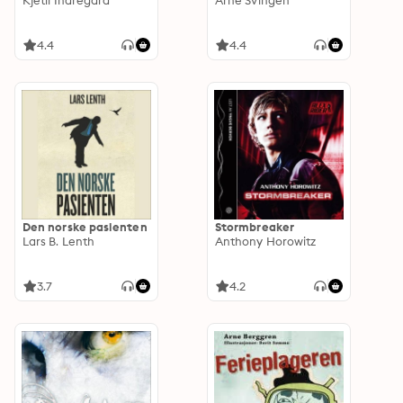
Kjetil Indregard
Arne Svingen
4.4
4.4
Den norske pasienten
Stormbreaker
Lars B. Lenth
Anthony Horowitz
3.7
4.2