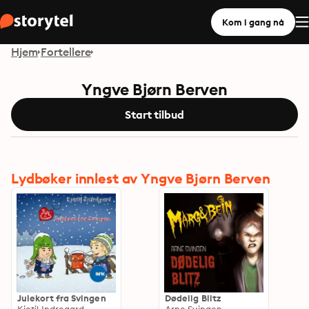
Kom i gang nå
Hjem
Fortellere
Yngve Bjørn Berven
Start tilbud
Lydbøker innlest av Yngve Bjørn Berven
Julekort fra Svingen
Dødelig Blitz