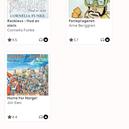
Reckless - Hud av
Ferieplageren
stein
Arne Berggren
Cornelia Funke
4.5
3.7
Hurra for Norge!
Jon Ewo
4.4