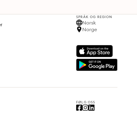
SPRÅK OG REGION
Norsk
er
Norge
FØLG OSS