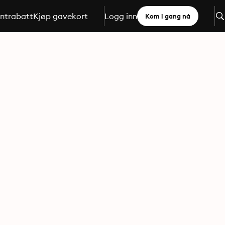
ntrabatt
Kjøp gavekort
Logg inn
Kom i gang nå