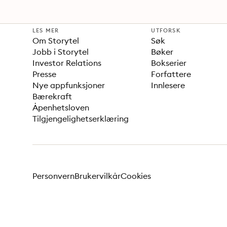
LES MER
UTFORSK
Om Storytel
Søk
Jobb i Storytel
Bøker
Investor Relations
Bokserier
Presse
Forfattere
Nye appfunksjoner
Innlesere
Bærekraft
Åpenhetsloven
Tilgjengelighetserklæring
Personvern
Brukervilkår
Cookies