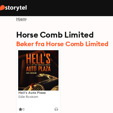
Hjem
Horse Comb Limited
Bøker fra Horse Comb Limited
Hell's Auto Plaza
Edie Roskam
0