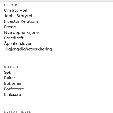
LES MER
Om Storytel
Jobb i Storytel
Investor Relations
Presse
Nye appfunksjoner
Bærekraft
Åpenhetsloven
Tilgjengelighetserklæring
UTFORSK
Søk
Bøker
Bokserier
Forfattere
Innlesere
NYTTIGE LENKER