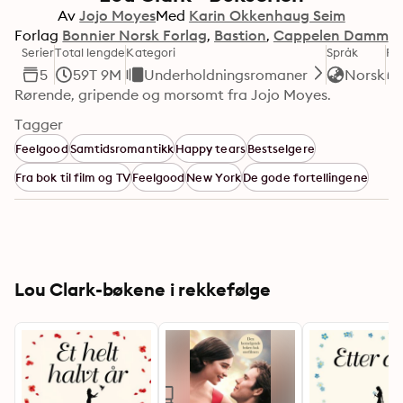
Av
Jojo Moyes
Med
Karin Okkenhaug Seim
Forlag
Bonnier Norsk Forlag
Bastion
Cappelen Damm
Serier
Total lengde
Kategori
Språk
Fo
5
59T 9M
Underholdningsromaner
Norsk
Rørende, gripende og morsomt fra Jojo Moyes.
Tagger
Feelgood
Samtidsromantikk
Happy tears
Bestselgere
Fra bok til film og TV
Feelgood
New York
De gode fortellingene
Lou Clark-bøkene i rekkefølge