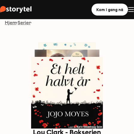
Kom i gang nå
Hjem
Serier
Lou Clark - Bokserien