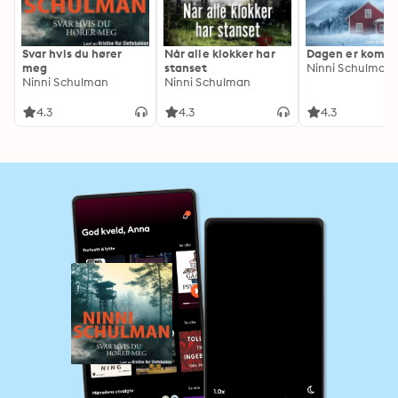
Svar hvis du hører
Når alle klokker har
Dagen er komm
meg
stanset
Ninni Schulman
Ninni Schulman
Ninni Schulman
4.3
4.3
4.3