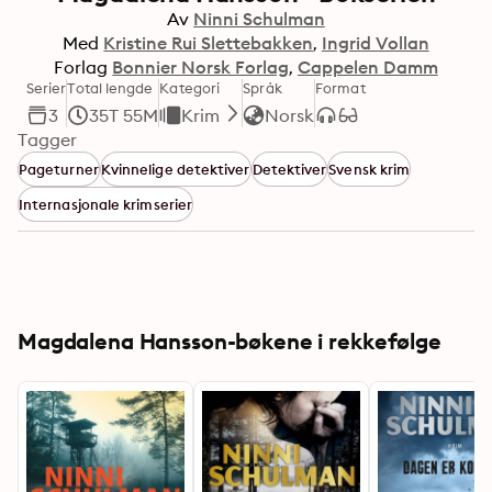
Av
Ninni Schulman
Med
Kristine Rui Slettebakken
Ingrid Vollan
Forlag
Bonnier Norsk Forlag
Cappelen Damm
Serier
Total lengde
Kategori
Språk
Format
3
35T 55M
Krim
Norsk
Tagger
Pageturner
Kvinnelige detektiver
Detektiver
Svensk krim
Internasjonale krimserier
Magdalena Hansson-bøkene i rekkefølge