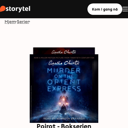
Kom i gang nå
Hjem
Serier
Poirot - Bokserien