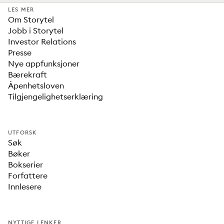
LES MER
Om Storytel
Jobb i Storytel
Investor Relations
Presse
Nye appfunksjoner
Bærekraft
Åpenhetsloven
Tilgjengelighetserklæring
UTFORSK
Søk
Bøker
Bokserier
Forfattere
Innlesere
NYTTIGE LENKER