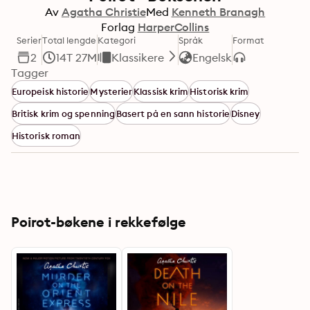
Av
Agatha Christie
Med
Kenneth Branagh
Forlag
HarperCollins
Serier
Total lengde
Kategori
Språk
Format
2
14T 27M
Klassikere
Engelsk
Tagger
Europeisk historie
Mysterier
Klassisk krim
Historisk krim
Britisk krim og spenning
Basert på en sann historie
Disney
Historisk roman
Poirot-bøkene i rekkefølge