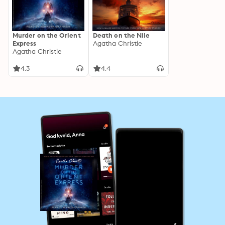
Murder on the Orient
Death on the Nile
Express
Agatha Christie
Agatha Christie
4.3
4.4