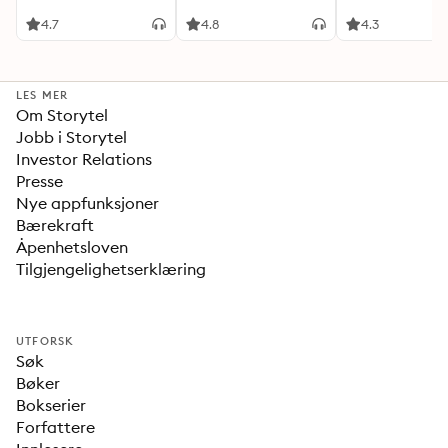
4.7
4.8
4.3
LES MER
Om Storytel
Jobb i Storytel
Investor Relations
Presse
Nye appfunksjoner
Bærekraft
Åpenhetsloven
Tilgjengelighetserklæring
UTFORSK
Søk
Bøker
Bokserier
Forfattere