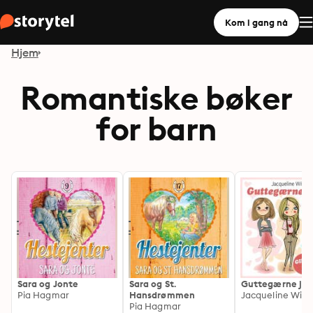
Kom i gang nå
Hjem
Romantiske bøker
for barn
Sara og Jonte
Sara og St.
Guttegærne jen
Pia Hagmar
Hansdrømmen
Jacqueline Wils
Pia Hagmar