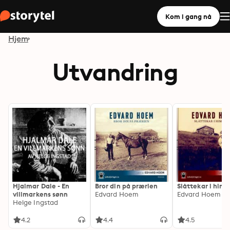
Kom i gang nå
Hjem
Utvandring
Hjalmar Dale - En
Bror din på prærien
Slåttekar i him
villmarkens sønn
Edvard Hoem
Edvard Hoem
Helge Ingstad
4.2
4.4
4.5