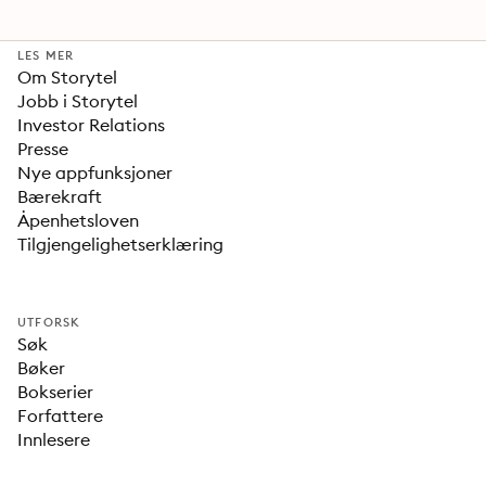
LES MER
Om Storytel
Jobb i Storytel
Investor Relations
Presse
Nye appfunksjoner
Bærekraft
Åpenhetsloven
Tilgjengelighetserklæring
UTFORSK
Søk
Bøker
Bokserier
Forfattere
Innlesere