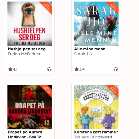
Hushjelpen ser deg
Alle mine menn
Freida McFadden
Sarah Jio
4.1
3.4
Drapet på Aurora
Karstens katt rømmer
Lindkvist - Bok 12
Tor Åge Bringsværd