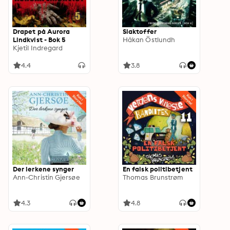
Drapet på Aurora
Slaktoffer
Lindkvist - Bok 5
Håkan Östlundh
Kjetil Indregard
4.4
3.8
Der lerkene synger
En falsk politibetjent
Ann-Christin Gjersøe
Thomas Brunstrøm
4.3
4.8