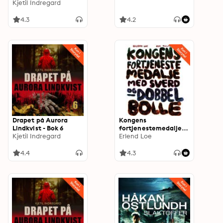
Kjetil Indregard
4.3
4.2
Drapet på Aurora
Kongens
Lindkvist - Bok 6
fortjenestemedalje
Kjetil Indregard
med sverd og dobbel
Erlend Loe
bolle
4.4
4.3