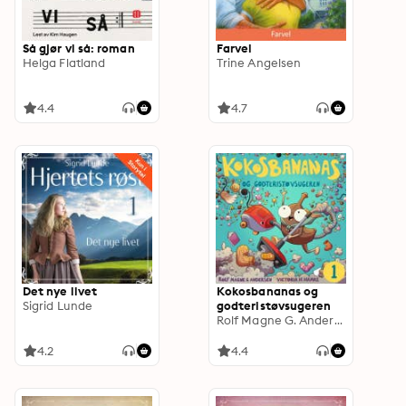
Så gjør vi så: roman
Farvel
Helga Flatland
Trine Angelsen
4.4
4.7
Det nye livet
Kokosbananas og
Sigrid Lunde
godteristøvsugeren
Rolf Magne G. Andersen
4.2
4.4