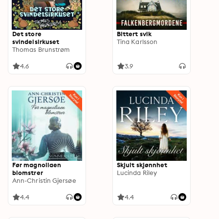
Det store
Bittert svik
svindelsirkuset
Tina Karlsson
Thomas Brunstrøm
4.6
3.9
Før magnoliaen
Skjult skjønnhet
blomstrer
Lucinda Riley
Ann-Christin Gjersøe
4.4
4.4