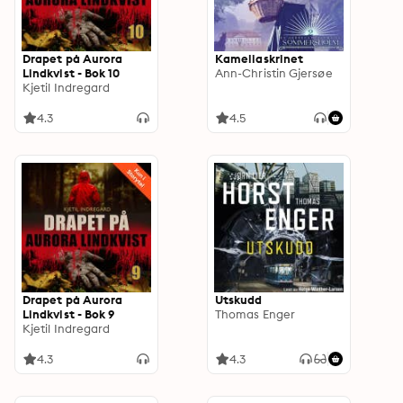
Drapet på Aurora
Kameliaskrinet
Lindkvist - Bok 10
Ann-Christin Gjersøe
Kjetil Indregard
4.3
4.5
Drapet på Aurora
Utskudd
Lindkvist - Bok 9
Thomas Enger
Kjetil Indregard
4.3
4.3