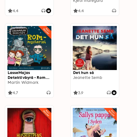
Kjetil Indregard
4.4
4.4
LasseMajas
Det hun så
Detektivbyrå - Rom-
Jeanette Semb
mysteriet
Martin Widmark
4.7
3.9