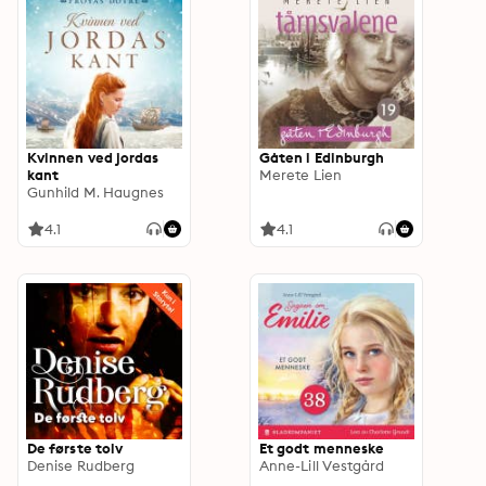
Kvinnen ved jordas
Gåten i Edinburgh
kant
Merete Lien
Gunhild M. Haugnes
4.1
4.1
De første tolv
Et godt menneske
Denise Rudberg
Anne-Lill Vestgård