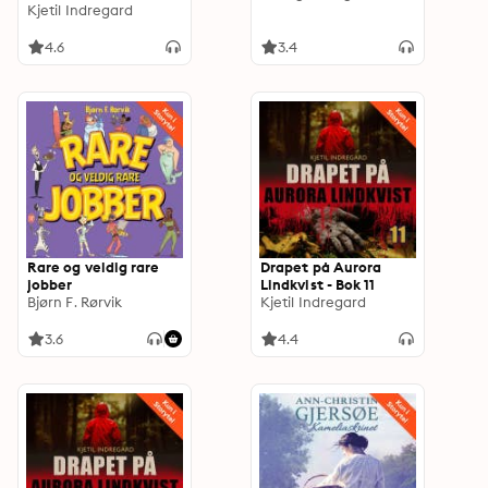
Kjetil Indregard
4.6
3.4
Rare og veldig rare
Drapet på Aurora
jobber
Lindkvist - Bok 11
Bjørn F. Rørvik
Kjetil Indregard
3.6
4.4