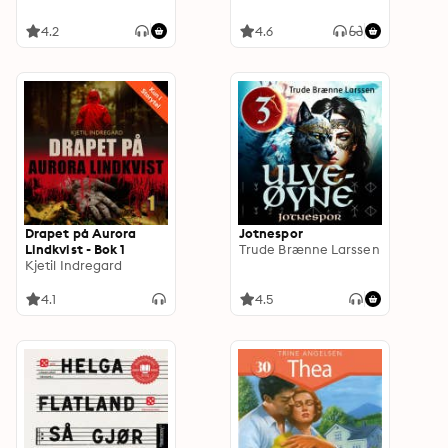
4.2
4.6
Drapet på Aurora
Jotnespor
Lindkvist - Bok 1
Trude Brænne Larssen
Kjetil Indregard
4.1
4.5