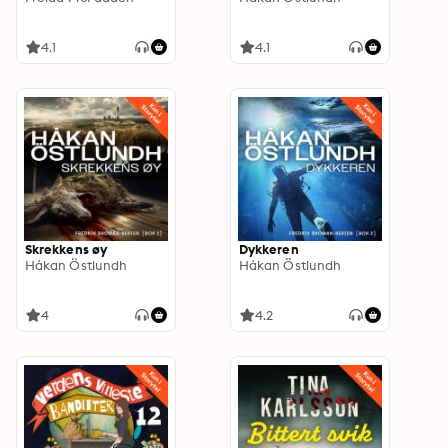
4.1
4.1
Skrekkens øy
Dykkeren
Håkan Östlundh
Håkan Östlundh
4
4.2