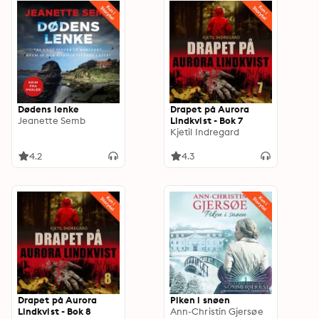
Dødens lenke
Drapet på Aurora
Jeanette Semb
Lindkvist - Bok 7
Kjetil Indregard
4.2
4.3
Drapet på Aurora
Piken i snøen
Lindkvist - Bok 8
Ann-Christin Gjersøe