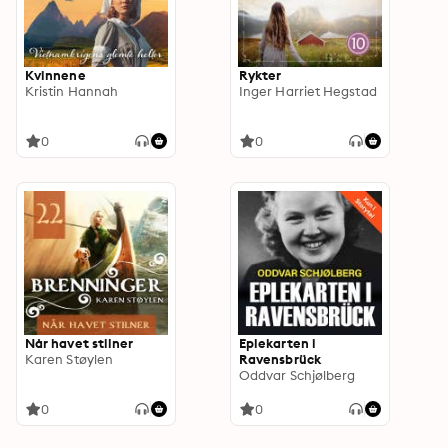
Kvinnene
Rykter
Kristin Hannah
Inger Harriet Hegstad
0
0
Når havet stilner
Eplekarten i
Karen Støylen
Ravensbrück
Oddvar Schjølberg
0
0