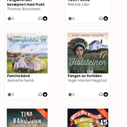
bevæpnet med frukt
Merete Lien
Thomas Brunstrøm
0
0
Familiebånd
Fanget av fortiden
Jeanette Semb
Inger Harriet Hegstad
0
0