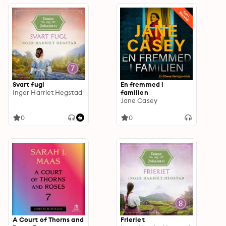
Svart fugl
En fremmed i
Inger Harriet Hegstad
familien
Jane Casey
0
0
A Court of Thorns and
Frieriet