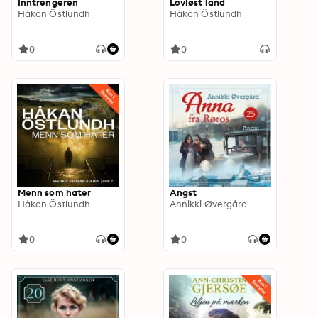
Inntrengeren
Lovløst land
Håkan Östlundh
Håkan Östlundh
0
0
Menn som hater
Angst
Håkan Östlundh
Annikki Øvergård
0
0