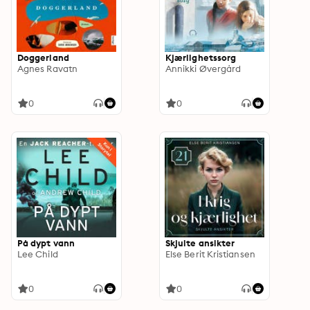
Doggerland
Kjærlighetssorg
Agnes Ravatn
Annikki Øvergård
0
0
På dypt vann
Skjulte ansikter
Lee Child
Else Berit Kristiansen
0
0