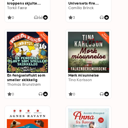
kroppens skjulte
Universets fire
superkraft
Torkil Færø
elementer
Camilla Brinck
0
3
En fengselsflukt som
Mørk misunnelse
smeller skikkelig
Tina Karlsson
Thomas Brunstrøm
0
0