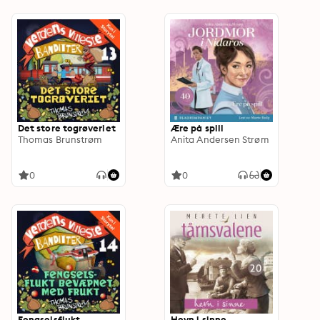
Det store togrøveriet
Ære på spill
Thomas Brunstrøm
Anita Andersen Strøm
0
0
Fengselsflukt
Hevn i sinne