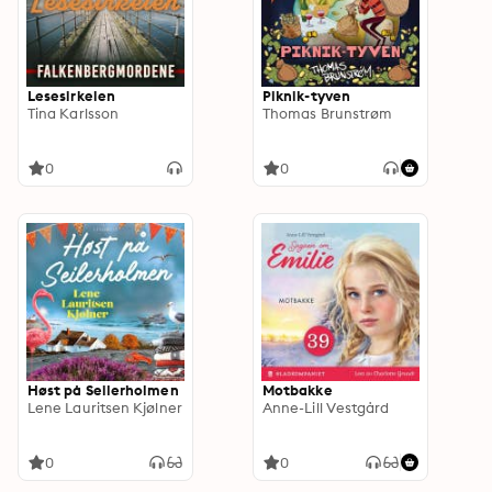
Lesesirkelen
Piknik-tyven
Tina Karlsson
Thomas Brunstrøm
0
0
Høst på Seilerholmen
Motbakke
Lene Lauritsen Kjølner
Anne-Lill Vestgård
0
0