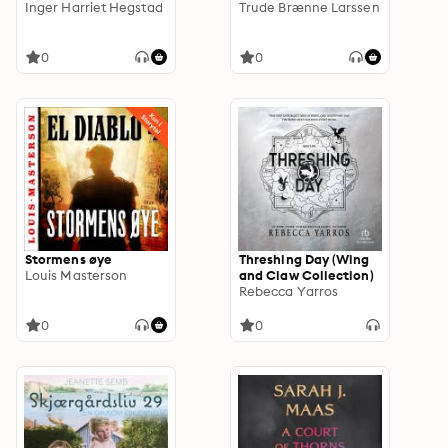
Inger Harriet Hegstad
Trude Brænne Larssen
0
0
Stormens øye
Threshing Day (Wing
Louis Masterson
and Claw Collection)
Rebecca Yarros
0
0