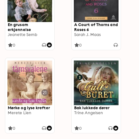
En grusom
A Court of Thorns and
erkjennelse
Roses 6
Jeanette Semb
Sarah J. Maas
0
0
Mørke og lyse krefter
Bak lukkede dører
Merete Lien
Trine Angelsen
0
0