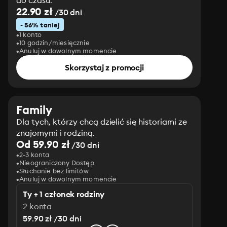
do czasu.
22.90 zł
/30 dni
- 56% taniej
1 konto
10 godzin/miesięcznie
Anuluj w dowolnym momencie
Skorzystaj z promocji
Family
Dla tych, którzy chcą dzielić się historiami ze
znajomymi i rodziną.
Od 59.90 zł
/30 dni
2-3 konta
Nieograniczony Dostęp
Słuchanie bez limitów
Anuluj w dowolnym momencie
Ty + 1 członek rodziny
2 konta
59.90 zł /30 dni