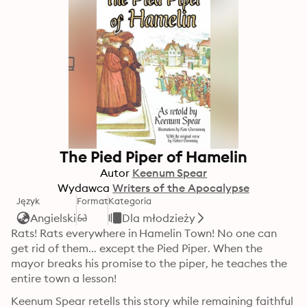
The Pied Piper of Hamelin
Autor
Keenum Spear
Wydawca
Writers of the Apocalypse
Język
Format
Kategoria
Angielski
Dla młodzieży
Rats! Rats everywhere in Hamelin Town! No one can 
get rid of them... except the Pied Piper. When the 
mayor breaks his promise to the piper, he teaches the 
entire town a lesson!
Keenum Spear retells this story while remaining faithful 