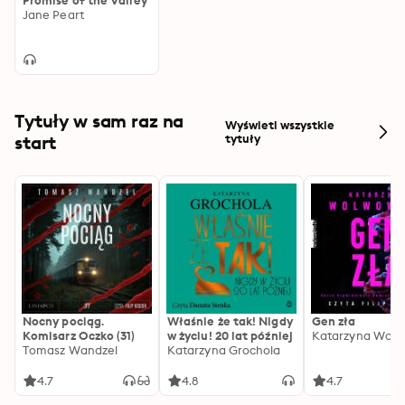
Promise of the Valley
Jane Peart
Tytuły w sam raz na
Wyświetl wszystkie
start
tytuły
Nocny pociąg.
Właśnie że tak! Nigdy
Gen zła
Komisarz Oczko (31)
w życiu! 20 lat później
Katarzyna Wolw
Tomasz Wandzel
Katarzyna Grochola
4.7
4.8
4.7