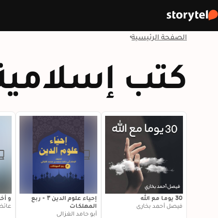
الصفحة الرئيسية
كتب إسلامية
30 يوما مع الله
إحياء علوم الدين ۳ - ربع
و أخ
فيصل أحمد بخاري
المهلكات
عائض
أبو حامد الغزالي