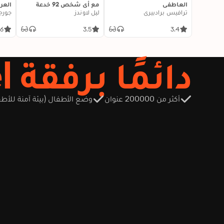
العاطفي
مع أي شخص 92 خدعة
الع
ترافيس برادبيري
ليل لاوندز
صغيرة: اثنتان وتسعون
جورج 
خدعة صغيرة، لنجاح كبير في
العلاقات
.6
3.5
3.4
دائمًا برفقة Storytel
أكثر من 200000 عنوان
وضع الأطفال (بيئة آمنة للأطف