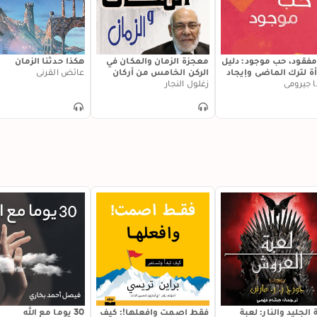
فقود، حب موجود: دليل
معجزة الزمان والمكان في
هكذا حدثنا الزمان
أة لترك الماضي وإيجاد
الركن الخامس من أركان
عائض القرني
ديد
نا جيرومي
الإسلام
زغلول النجار
 الجليد والنار: لعبة
فقط اصمت وافعلها!: كيف
30 يوما مع الله