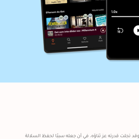
جعل الله الزواج آية من آياته الدالة على عظيم فضله وكمال صفاته، وقد تجلت قدرته عز ثناؤه، في أن جعله سببًا لحفظ السلالة 