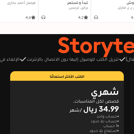
روش
تبدأ وتستمر
فيصل أحمد بخاري
ر. ر. مارتن
براين تريسي
4.6
4.2
4
ال)
تنزيل الكتب للوصول إليها دون الاتصال بالإنترنت
الإلغاء في
الكتب الأكثر استماعًا
شهري
قصص لكل المناسبات.
34.99 ريال
/شهر
حساب واحد
حساب بلا حدود
1 حساب
استماع بلا حدود