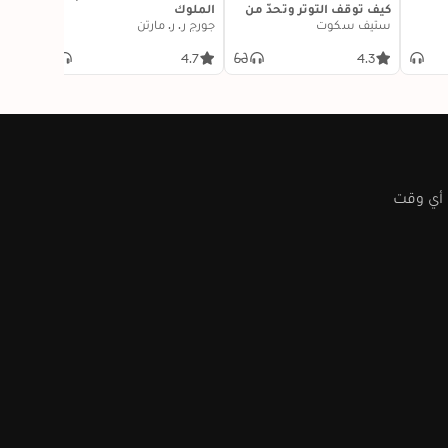
كيف توقف التوتر وتحدّ من
الملوك
ستيف سكوت
نوبات القلق وتقضي على
جورج ر. ر. مارتن
التفكير السلبي
4.3
4.7
4.3
 أي وقت