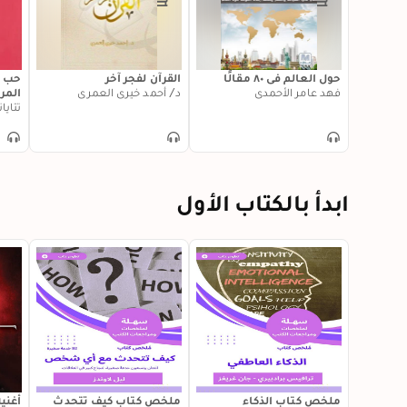
حول العالم في ٨٠ مقالًا
القرآن لفجر آخر
حب م
فهد عامر الأحمدي
د/ أحمد خيري العمري
المر
حب ج
تتايا
ابدأ بالكتاب الأول
ملخص كتاب الذكاء
ملخص كتاب كيف تتحدث
أغنية