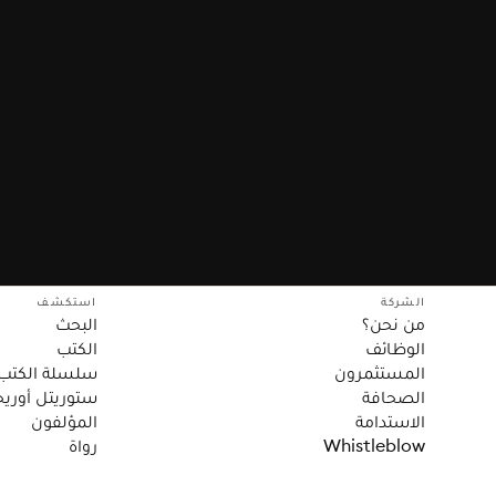
الشركة
استكشف
من نحن؟
البحث
الوظائف
الكتب
المستثمرون
سلسلة الكتب
الصحافة
ستوريتل أوريج
الاستدامة
المؤلفون
Whistleblow
رواة