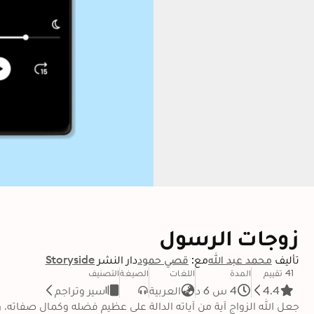
زوجات الرسول
تأليف
محمد عبد الله
مع:
قصي حمود
دار النشر
Storyside
41 تقييم
المدة
اللغات
الصيغة
التصنيف
4.4
4 س 6 د
العربية
سير وتراجم