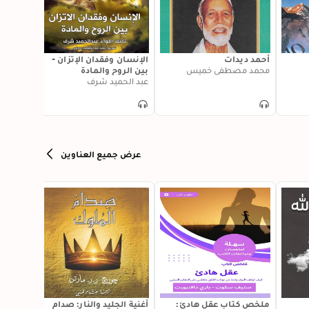
أحمد ديدات
الإنسان وفقدان الإتزان -
دراكولا
محمد مصطفى خميس
بين الروح والمادة
ميساء 
عبد الحميد شرف
عرض جميع العناوين
ملخص كتاب عقل هادئ:
أغنية الجليد والنار: صدام
طرف مجه