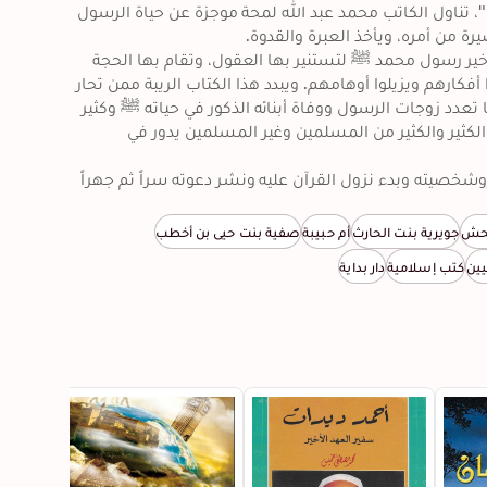
والنسل والذرية في الجنس الآدمي. وفي هذا الكتاب "زوجات الرسول"، تناول الكاتب محمد عبد الله لمحة موجزة عن حياة الرسول 
وقد قطف الكاتبُ قطوفاً من ثمار بيت النبوة بلمحة موجزة من حياة خير رسول محمد ﷺ لتستنير بها العقول، وتقام بها الحجة 
على المغرضين والمزايدين، وأصحاب تجمد الفكر المغالين، ليصححوا أفكارهم ويزيلوا أوهامهم. ويبدد هذا الكتاب الريبة ممن تحار 
عقولهم بالتفكير في المسائل العالقة في بطون الماضي، والتي منها تعدد زوجات الرسول ووفاة أبنائه الذكور في حياته ﷺ وكثير 
من الأمور التي تتعلق بالرسول منذ ولادته وبعثته وكمال رسالته فإن الكثير والكثير من المسلمين وغير المسلمين يدور في 
يبدأ الكاتب بالحديث عن حياة سيد الأبرار محمد صلى الله عليه وسلم وشخصيته وبدء نزول القرآن عليه ونشر دعوته سراً ثم جهراً 
وعداء قريش له، كما يحكي عن إسلام عمر بن الخطاب ودخوله في الإسلام، والهجرة إلى الحبشة، وعام الحزن. ويعدد الكاتب 
أسماء زوجات الرسول عليه السلام بالترتيب ويذكر أسماء أولاده الذكور وبناته، ويذكر حكمة وفاة أبنائه الذكور في حياته ﷺ، ثم 
جحش
جويرية بنت الحارث
أم حبيبة
صفية بنت حيي بن أخطب
ينتقل إلى رحلة الرسول إلى السماء، وبيعتي العقبة الأولى والثانية، ومؤامرة قتل النبي ﷺ، وحكومة الرسول في المدينة، والرسول 
ين
كتب إسلامية
دار بداية
ويتناول الكاتب الحكمة من تعدد زوجات النبي، والحقوق والواجبات والسلوك الذي يجب أن يتّبعنه ولهن الثواب وإن خالفنه 
فعليهن كما جاء بالآيات القرآنية، فالحياة داخل بيت النبي يحكمها المنهج القرآني. ثم ينتقل بنا للحديث عن كل زوجة من زوجات 
دارت في حياتها وغير ذلك.