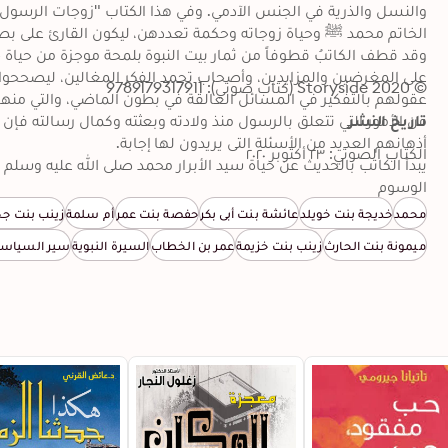
© 2020 Storyside (كتاب صوتي): 9789179317911
تاريخ النشر
الكتاب الصوتي: ٢٣ أكتوبر ٢٠٢٠
الوسوم
محمد
خديجة بنت خويلد
عائشة بنت أبي بكر
حفصة بنت عمر
أم سلمة
زينب بنت 
ميمونة بنت الحارث
زينب بنت خزيمة
عمر بن الخطاب
السيرة النبوية
سير السياسي
النبي بالترتيب، ذاكراً النشأة والزواج من النبي والأحداث المهمة التي 