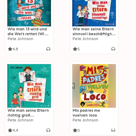
Wie man 13 wird und
Wie man seine Eltern
die Welt rettet (Wie
sinnvoll beschäftigt
man 13 wird 3)
Pete Johnson
(Eltern 5)
Pete Johnson
4.8
5
Wie man seine Eltern
Mis padres me
richtig groß
vuelven loco
rausbringt (Eltern 6)
Pete Johnson
Pete Johnson
4.4
0