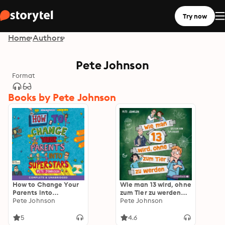
Try now
Home
Authors
Pete Johnson
Format
Books by Pete Johnson
How to Change Your
Wie man 13 wird, ohne
Parents into
zum Tier zu werden
Superstars
Pete Johnson
(Wie man 13 wird 2)
Pete Johnson
5
4.6