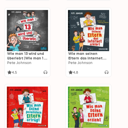
Wie man 13 wird und
Wie man seinen
überlebt (Wie man 13
Eltern das Internet
wird 1)
Pete Johnson
erklärt (Eltern 4)
Pete Johnson
4.5
4.8