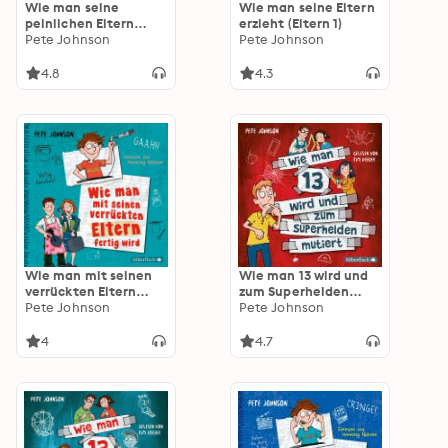
Wie man seine
Wie man seine Eltern
peinlichen Eltern
erzieht (Eltern 1)
erträgt (Eltern 2)
Pete Johnson
Pete Johnson
4.8
4.3
Wie man mit seinen
Wie man 13 wird und
verrückten Eltern
zum Superhelden
fertig wird (Eltern 3)
Pete Johnson
mutiert (Wie man 13
Pete Johnson
wird 4)
4
4.7