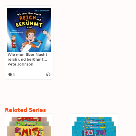
Wie man über Nacht
reich und berühmt
wird: Witziges
Pete Johnson
Kinderhörbuch voller
Spaß und
5
Alltagschaos für
Jungen und Mädchen
ab 10 Jahre
Related Series