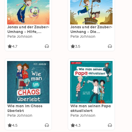
Jonas und der Zauber-
Jonas und der Zauber-
Umhang – Hilfe,
Umhang – Die
Bruder verhext!
Pete Johnson
geheime Schatzkarte
Pete Johnson
(Jonas und der
(Jonas und der
Zauber-Umhang 1)
Zauber-Umhang 2)
4.7
3.5
Wie man im Chaos
Wie man seinen Papa
überlebt
aktualisiert
Pete Johnson
Pete Johnson
4.5
4.3