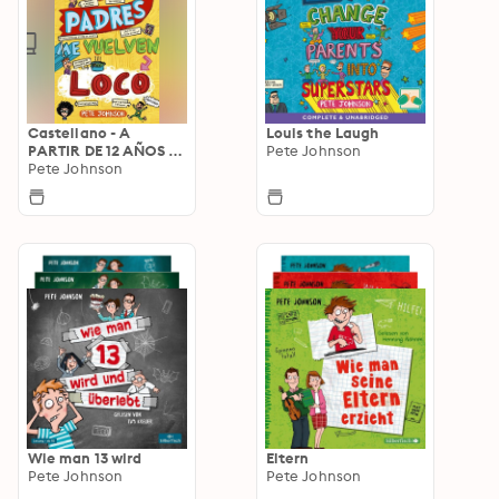
Castellano - A
Louis the Laugh
PARTIR DE 12 AÑOS -
Pete Johnson
NARRATIVA - Mis
Pete Johnson
padres y yo
Wie man 13 wird
Eltern
Pete Johnson
Pete Johnson