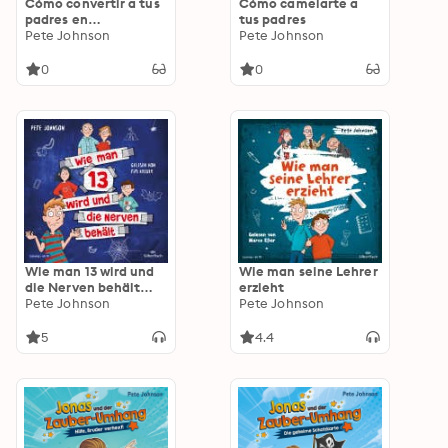
Cómo convertir a tus
Cómo camelarte a
padres en
tus padres
superestrellas
Pete Johnson
Pete Johnson
0
0
Wie man 13 wird und
Wie man seine Lehrer
die Nerven behält
erzieht
(Wie man 13 wird 5)
Pete Johnson
Pete Johnson
5
4.4