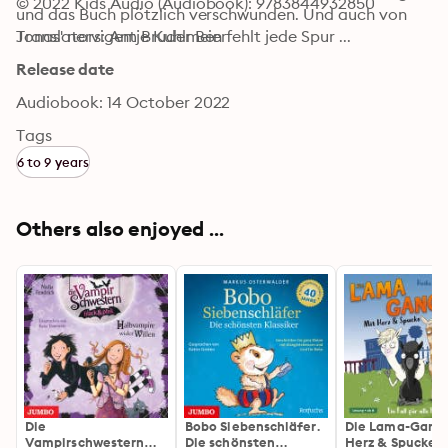
© 2022 Kids Audio (Audiobook): 9783844932850
und das Buch plötzlich verschwunden. Und auch von 
Jonas' nervigem Bruder Ben fehlt jede Spur ...
Translators: Antje Kuhlmeier
Release date
Audiobook: 14 October 2022
Tags
6 to 9 years
Others also enjoyed ...
Die
Bobo Siebenschläfer.
Die Lama-Gang:
Vampirschwestern
Die schönsten
Herz & Spucke - 