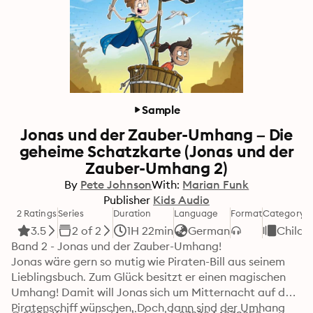
Sample
Jonas und der Zauber-Umhang – Die
geheime Schatzkarte (Jonas und der
Zauber-Umhang 2)
By
Pete Johnson
With:
Marian Funk
Publisher
Kids Audio
2 Ratings
Series
Duration
Language
Format
Category
3.5
2 of 2
1H 22min
German
Childr
Band 2 - Jonas und der Zauber-Umhang!

Jonas wäre gern so mutig wie Piraten-Bill aus seinem 
Lieblingsbuch. Zum Glück besitzt er einen magischen 
Umhang! Damit will Jonas sich um Mitternacht auf das 
Piratenschiff wünschen. Doch dann sind der Umhang 