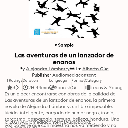
Sample
Las aventuras de un lanzador de
enanos
By
Alejandro Lámbarry
With:
Alberto Cúe
Publisher
Audiomediacontent
1 Ratings
Duration
Language
Format
Category
3
2H 44min
Spanish
Teens & Young A
Es un placer encontrarse con obras de la calidad de 
Las aventuras de un lanzador de enanos, la primera 
novela de Alejandro Lámbarry, un libro impecable, 
lúcido, inteligente, cargado de humor negro, ironía, 
sarcasmo, desparpajo, ternura, belleza, hondura. Una 
© 2021 Audiomediacontent (Audiobook): 
voz potente que con maestría nos va metiendo y no 