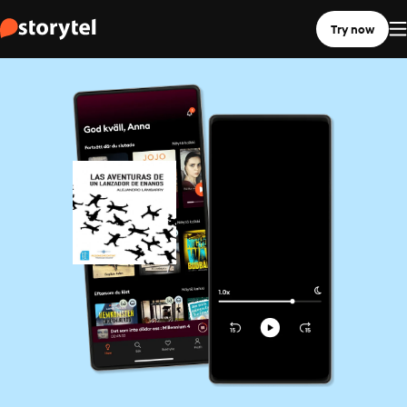
Try now