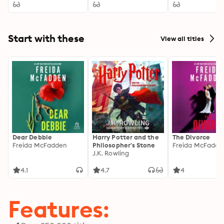
Start with these
View all titles
Dear Debbie
Harry Potter and the
The Divorce
Freida McFadden
Philosopher's Stone
Freida McFadde
J.K. Rowling
4.1
4.7
4
Features: