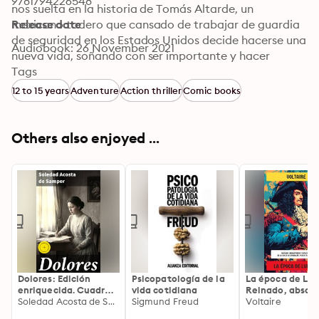
9781794226548
nos suelta en la historia de Tomás Altarde, un 
mexicano todero que cansado de trabajar de guardia 
Release date
de seguridad en los Estados Unidos decide hacerse una 
Audiobook: 26 November 2021
nueva vida, soñando con ser importante y hacer 
historia algún día, sin pasársele por la cabeza que, 
Tags
luego de fracasos, ridículos, penas, bares, desventuras, 
12 to 15 years
Adventure
Action thriller
Comic books
entrenamientos, disciplina, iba a ser campeón mundial 
en Australia (tirando como una piedra a su pequeño 
amigo y compañero de equipo Aarón por los aires) en 
Others also enjoyed ...
el deporte de lanzamiento de enano.
Dolores: Edición
Psicopatología de la
La época de Luis
enriquecida. Cuadros
vida cotidiana
Reinado, absol
de la vida de una
Soledad Acosta de Samper
Sigmund Freud
y esplendor de l
Voltaire
mujer
corte de Versall