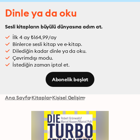
Dinle ya da oku
Sesli kitapların büyülü dünyasına adım at.
İlk 4 ay ₺164,99/ay
Binlerce sesli kitap ve e-kitap.
Dilediğin kadar dinle ya da oku.
Çevrimdışı modu.
İstediğin zaman iptal et.
Abonelik başlat
Ana Sayfa
Kitaplar
Kişisel Gelişim