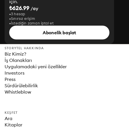
için.
₺626.99
/ay
3 hesap
Sınırsız erişim
İstediğin zaman iptal et
Abonelik başlat
STORYTEL HAKKINDA
Biz Kimiz?
İş Olanakları
Uygulamadaki yeni özellikler
Investors
Press
Sürdürülebilirlik
Whistleblow
KEŞFET
Ara
Kitaplar