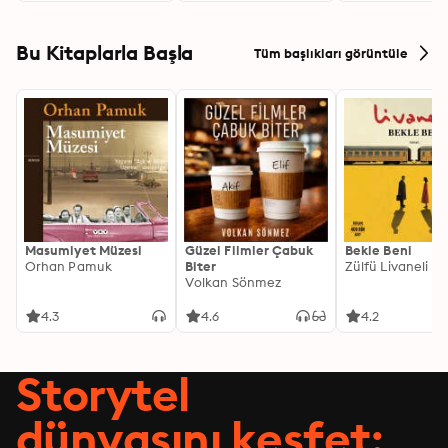
genau das, was wir
Erreichen Sie mit
brauchen
diesem
motivierenden Fit &
Bu Kitaplarla Başla
Tüm başlıkları görüntüle
Schlank Programm
Ihre körperlichen
Ziele ganz einfach in
Rekordzeit
Masumiyet Müzesi
Güzel Filmler Çabuk
Bekle Beni
Orhan Pamuk
Biter
Zülfü Livaneli
Volkan Sönmez
4.3
4.6
4.2
Storytel
dünyasını keşfet: