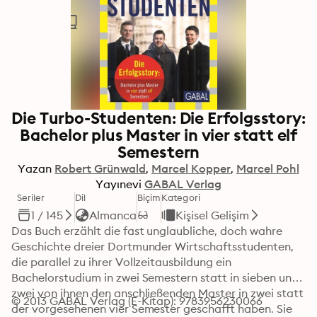
Die Turbo-Studenten: Die Erfolgsstory:
Bachelor plus Master in vier statt elf
Semestern
Yazan
Robert Grünwald
Marcel Kopper
Marcel Pohl
Yayınevi
GABAL Verlag
Seriler
Dil
Biçim
Kategori
1 / 145
Almanca
Kişisel Gelişim
Das Buch erzählt die fast unglaubliche, doch wahre 
Geschichte dreier Dortmunder Wirtschaftsstudenten, 
die parallel zu ihrer Vollzeitausbildung ein 
Bachelorstudium in zwei Semestern statt in sieben und 
zwei von ihnen den anschließenden Master in zwei statt 
© 2013 GABAL Verlag (E-Kitap): 9783956230066
der vorgesehenen vier Semester geschafft haben. Sie 