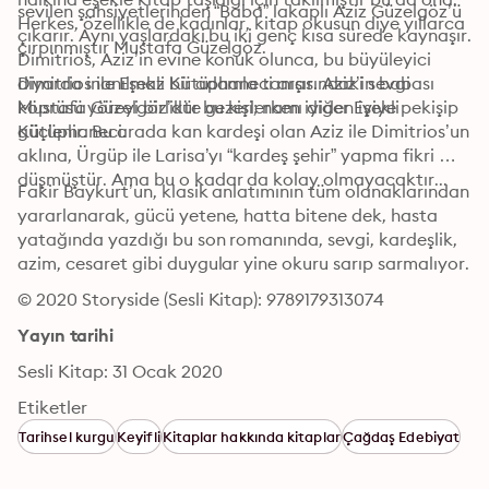
sevilen şahsiyetlerinden “Baba” lakaplı Aziz Güzelgöz’ü 
Herkes, özellikle de kadınlar, kitap okusun diye yıllarca 
çıkarır. Aynı yaşlardaki bu iki genç kısa sürede kaynaşır. 
çırpınmıştır Mustafa Güzelgöz.
Dimitrios, Aziz’in evine konuk olunca, bu büyüleyici 
diyarda inanılmaz bir adamla tanışır. Aziz’in babası 
Dimitrios ile Eşekli Kütüphaneci arasındaki sevgi 
Mustafa Güzelgöz’dür bu kişi; namı diğer Eşekli 
köprüsü yöreyi birlikte gezerlerken iyiden iyiye pekişip 
Kütüphaneci.
güçlenir. Bu arada kan kardeşi olan Aziz ile Dimitrios’un 
aklına, Ürgüp ile Larisa’yı “kardeş şehir” yapma fikri 
düşmüştür. Ama bu o kadar da kolay olmayacaktır...
Fakir Baykurt’un, klasik anlatımının tüm olanaklarından 
yararlanarak, gücü yetene, hatta bitene dek, hasta 
yatağında yazdığı bu son romanında, sevgi, kardeşlik, 
azim, cesaret gibi duygular yine okuru sarıp sarmalıyor.
© 2020 Storyside (Sesli Kitap): 9789179313074
Yayın tarihi
Sesli Kitap: 31 Ocak 2020
Etiketler
Tarihsel kurgu
Keyifli
Kitaplar hakkında kitaplar
Çağdaş Edebiyat