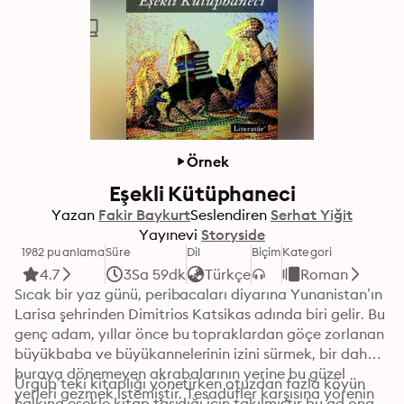
Örnek
Eşekli Kütüphaneci
Yazan
Fakir Baykurt
Seslendiren
Serhat Yiğit
Yayınevi
Storyside
1982 puanlama
Süre
Dil
Biçim
Kategori
4.7
3Sa 59dk
Türkçe
Roman
Sıcak bir yaz günü, peribacaları diyarına Yunanistan’ın 
Larisa şehrinden Dimitrios Katsikas adında biri gelir. Bu 
genç adam, yıllar önce bu topraklardan göçe zorlanan 
büyükbaba ve büyükannelerinin izini sürmek, bir daha 
buraya dönemeyen akrabalarının yerine bu güzel 
Ürgüp’teki kitaplığı yönetirken otuzdan fazla köyün 
yerleri gezmek istemiştir. Tesadüfler karşısına yörenin 
halkına eşekle kitap taşıdığı için takılmıştır bu ad ona. 