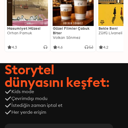
Masumiyet Müzesi
Güzel Filmler Çabuk
Bekle Beni
Orhan Pamuk
Biter
Zülfü Livaneli
Volkan Sönmez
4.3
4.6
4.2
Storytel
dünyasını keşfet:
Kids mode
Çevrimdışı modu
İstediğin zaman iptal et
Her yerde erişim