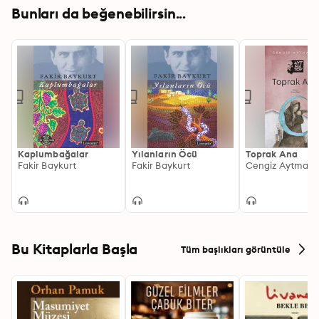
Bunları da beğenebilirsin...
Kaplumbağalar
Yılanların Öcü
Toprak Ana
Fakir Baykurt
Fakir Baykurt
Cengiz Aytmato
Bu Kitaplarla Başla
Tüm başlıkları görüntüle