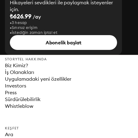
Hikayeleri sevdikleri ile paylaşmak isteyenler
için.
₺626.99
/ay
3 hesap
Sınırsız erişim
İstediğin zaman iptal et
Abonelik başlat
STORYTEL HAKKINDA
Biz Kimiz?
İş Olanakları
Uygulamadaki yeni özellikler
Investors
Press
Sürdürülebilirlik
Whistleblow
KEŞFET
Ara