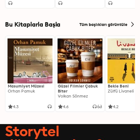
Bu Kitaplarla Başla
Tüm başlıkları görüntüle
Masumiyet Müzesi
Güzel Filmler Çabuk
Bekle Beni
Orhan Pamuk
Biter
Zülfü Livaneli
Volkan Sönmez
4.3
4.6
4.2
Storytel