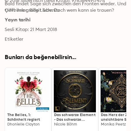
© 2018 Silberfisch (Sesli Kitap): 9783844917475
Bald findet Sage sich zwischen den Fronten wieder. Und 
trifft ihre große Liebe. Doch wem kann sie trauen?
Çevirenler: Birgit Schmitz
Yayın tarihi
Sesli Kitap: 21 Mart 2018
Etiketler
Bunları da beğenebilirsin...
The Belles, 1:
Das schwarze Element
Das Herz der Zei
Schönheit regiert
- Das schwarze
unsichtbare Sta
Dhonielle Clayton
Element, Band 1
Nicole Böhm
(Lena und Dante
Monika Peetz
(ungekürzt)