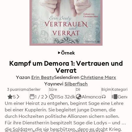
Örnek
Kampf um Demora 1: Vertrauen und
Verrat
Yazan
Erin Beaty
Seslendiren
Christiane Marx
Yayınevi
Silberfisch
3 puanlama
Seriler
Süre
Dil
Biçim
Kategori
5
1 / 2
11Sa 32dk
Almanca
Gençli
Um einer Heirat zu entgehen, beginnt Sage eine Lehre 
bei einer Kupplerin. Sie begleitet junge Damen, die 
durch Hochzeiten politische Allianzen sichern sollen. 
Für ihre Dienstherrin bespitzelt Sage die Ladys – und 
die Soldaten, die sie beschützen, denn es droht Krieg. 