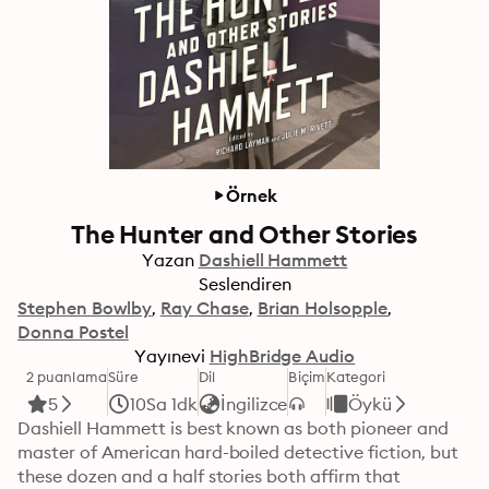
Örnek
The Hunter and Other Stories
Yazan
Dashiell Hammett
Seslendiren
Stephen Bowlby
Ray Chase
Brian Holsopple
Donna Postel
Yayınevi
HighBridge Audio
2 puanlama
Süre
Dil
Biçim
Kategori
5
10Sa 1dk
İngilizce
Öykü
Dashiell Hammett is best known as both pioneer and 
master of American hard-boiled detective fiction, but 
these dozen and a half stories both affirm that 