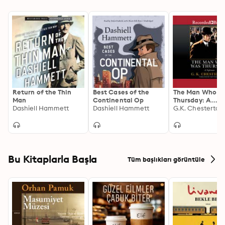
Return of the Thin
Best Cases of the
The Man Who W
Man
Continental Op
Thursday: A
Dashiell Hammett
Dashiell Hammett
Nightmare
G.K. Chesterton
Bu Kitaplarla Başla
Tüm başlıkları görüntüle