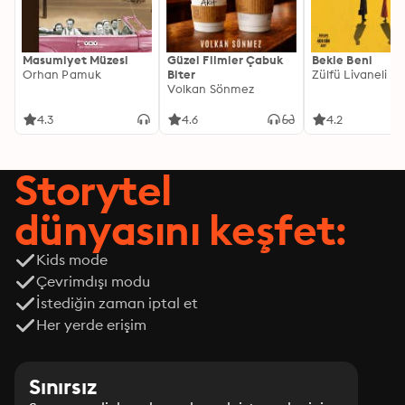
Masumiyet Müzesi
Güzel Filmler Çabuk
Bekle Beni
Orhan Pamuk
Biter
Zülfü Livaneli
Volkan Sönmez
4.3
4.6
4.2
Storytel
dünyasını keşfet:
Kids mode
Çevrimdışı modu
İstediğin zaman iptal et
Her yerde erişim
Sınırsız