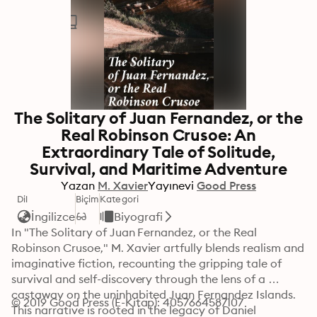
The Solitary of Juan Fernandez, or the
Real Robinson Crusoe: An
Extraordinary Tale of Solitude,
Survival, and Maritime Adventure
Yazan
M. Xavier
Yayınevi
Good Press
Dil
Biçim
Kategori
İngilizce
Biyografi
In "The Solitary of Juan Fernandez, or the Real 
Robinson Crusoe," M. Xavier artfully blends realism and 
imaginative fiction, recounting the gripping tale of 
survival and self-discovery through the lens of a 
castaway on the uninhabited Juan Fernandez Islands. 
© 2019 Good Press (E-Kitap): 4057664587107
This narrative is rooted in the legacy of Daniel 