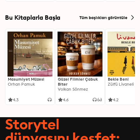
contemplation on the complexities of human existence, 
Sketch Book of
Pirates
Geoffrey Crayon,
making it a compelling addition to any literary 
Bracebridge Hall,
collection.
Tales of a Traveler,
Bu Kitaplarla Başla
Tüm başlıkları görüntüle
The Alhambra,
Woolfert's Roost, and
The Crayon Papers
Masumiyet Müzesi
Güzel Filmler Çabuk
Bekle Beni
Orhan Pamuk
Biter
Zülfü Livaneli
Volkan Sönmez
4.3
4.6
4.2
Storytel
dünyasını keşfet: