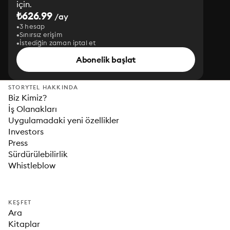
için.
₺626.99
/ay
3 hesap
Sınırsız erişim
İstediğin zaman iptal et
Abonelik başlat
STORYTEL HAKKINDA
Biz Kimiz?
İş Olanakları
Uygulamadaki yeni özellikler
Investors
Press
Sürdürülebilirlik
Whistleblow
KEŞFET
Ara
Kitaplar