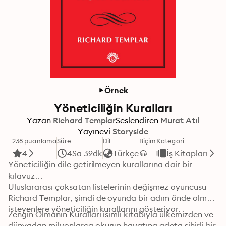
Örnek
Yöneticiliğin Kuralları
Yazan
Richard Templar
Seslendiren
Murat Atıl
Yayınevi
Storyside
238 puanlama
Süre
Dil
Biçim
Kategori
4
4Sa 39dk
Türkçe
İş Kitapları
Yöneticiliğin dile getirilmeyen kurallarına dair bir 
kılavuz…

Uluslararası çoksatan listelerinin değişmez oyuncusu 
Richard Templar, şimdi de oyunda bir adım önde olmak 
isteyenlere yöneticiliğin kurallarını gösteriyor.
Zengin Olmanın Kuralları isimli kitabıyla ülkemizden ve 
dünyadan milyonlarca okurun hayatına adeta sihirli bir 