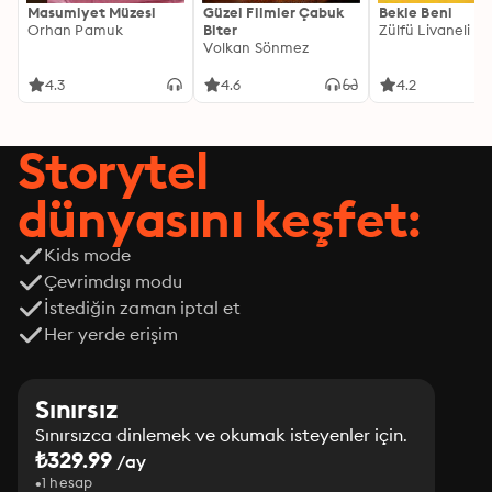
Masumiyet Müzesi
Güzel Filmler Çabuk
Bekle Beni
Orhan Pamuk
Biter
Zülfü Livaneli
Volkan Sönmez
4.3
4.6
4.2
Storytel
dünyasını keşfet:
Kids mode
Çevrimdışı modu
İstediğin zaman iptal et
Her yerde erişim
Sınırsız
Sınırsızca dinlemek ve okumak isteyenler için.
₺329.99
/ay
1 hesap