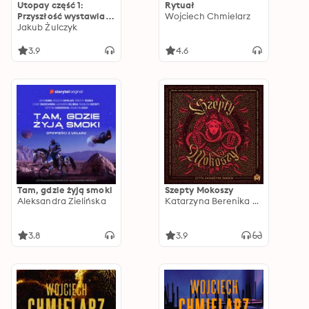
Utopay część 1:
Rytuał
Przyszłość wystawia
Wojciech Chmielarz
rachunek
Jakub Żulczyk
3.9
4.6
Tam, gdzie żyją smoki
Szepty Mokoszy
Aleksandra Zielińska
Katarzyna Berenika Miszczuk
3.8
3.9