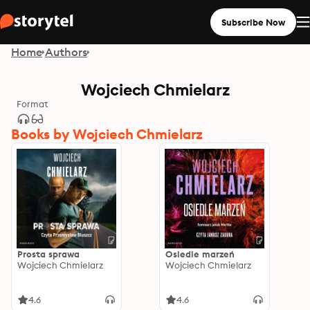
Subscribe Now
Home
Authors
Wojciech Chmielarz
Format
Books by Wojciech Chmielarz
Prosta sprawa
Osiedle marzeń
Wojciech Chmielarz
Wojciech Chmielarz
4.6
4.6