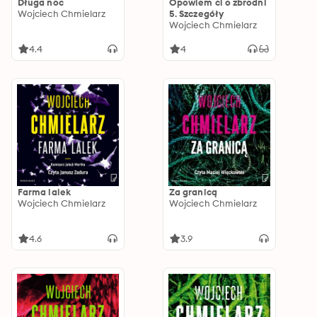
Długa noc
Opowiem ci o zbrodni
Wojciech Chmielarz
5. Szczegóły
Wojciech Chmielarz
4.4
4
Farma lalek
Za granicą
Wojciech Chmielarz
Wojciech Chmielarz
4.6
3.9