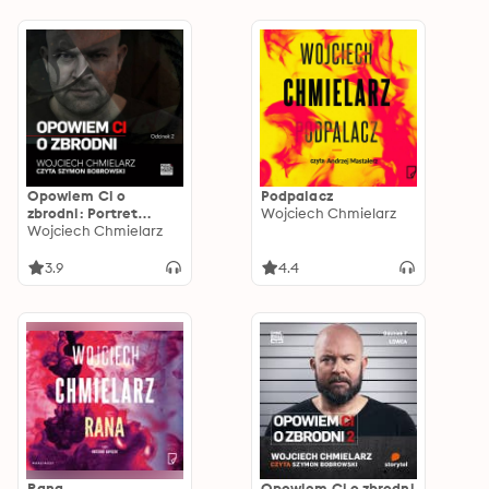
Opowiem Ci o
Podpalacz
zbrodni: Portret
Wojciech Chmielarz
kobiety nad brzegiem
Wojciech Chmielarz
morza
3.9
4.4
Rana
Opowiem Ci o zbrodni