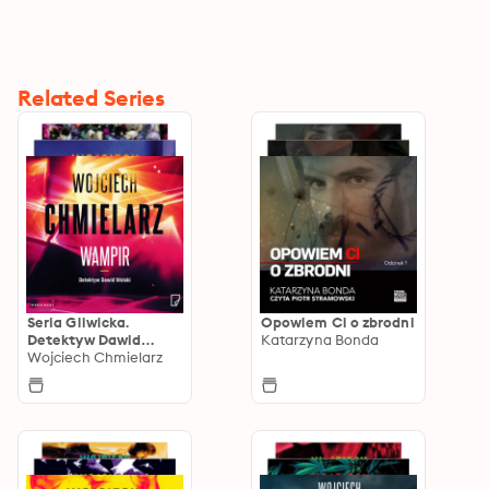
Related Series
Seria Gliwicka.
Opowiem Ci o zbrodni
Detektyw Dawid
Katarzyna Bonda
Wolski
Wojciech Chmielarz