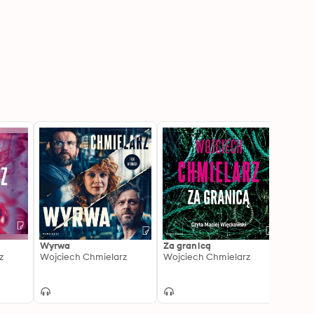
Wyrwa
Za granicą
Zbędn
z
Wojciech Chmielarz
Wojciech Chmielarz
Wojci