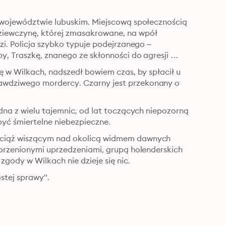
 województwie lubuskim. Miejscową społecznością 
iewczynę, której zmasakrowane, na wpół 
zi. Policja szybko typuje podejrzanego – 
y, Traszkę, znanego ze skłonności do agresji 
ę w Wilkach, nadszedł bowiem czas, by spłacił u 
awdziwego mordercy. Czarny jest przekonany o 
dna z wielu tajemnic, od lat toczących niepozorną 
być śmiertelne niebezpieczne.
wciąż wiszącym nad okolicą widmem dawnych 
korzenionymi uprzedzeniami, grupą holenderskich 
zgody w Wilkach nie dzieje się nic.
stej sprawy".