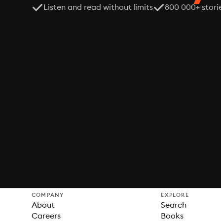
Listen and read without limits
800 000+ stori
COMPANY
EXPLORE
About
Search
Careers
Books