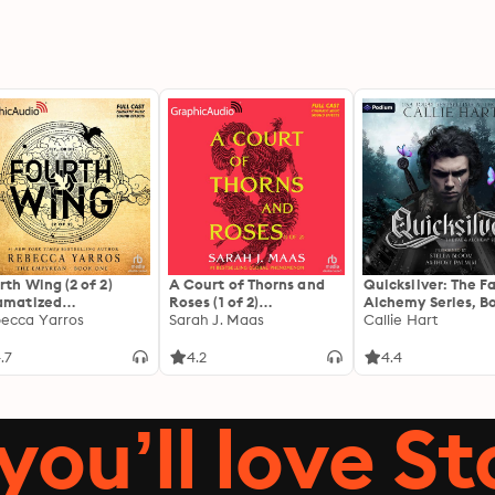
rth Wing (2 of 2)
A Court of Thorns and
Quicksilver: The F
amatized
Roses (1 of 2)
Alchemy Series, Bo
ptation]: The
ecca Yarros
[Dramatized
Sarah J. Maas
Callie Hart
yrean 1
Adaptation]: A Court of
Thorns and Roses 1
.7
4.2
4.4
you’ll love St