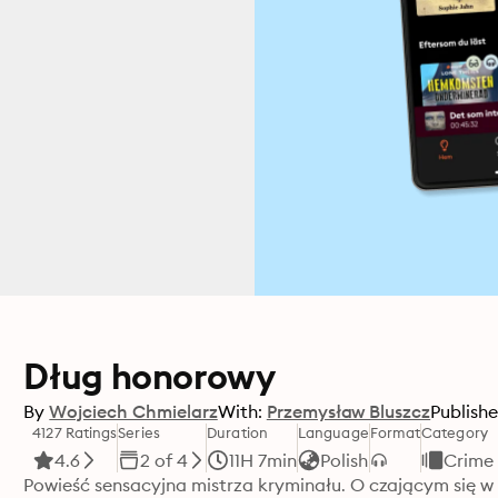
Dług honorowy
By
Wojciech Chmielarz
With:
Przemysław Bluszcz
Publishe
4127 Ratings
Series
Duration
Language
Format
Category
4.6
2 of 4
11H 7min
Polish
Crime
Powieść sensacyjna mistrza kryminału. O czającym się w l