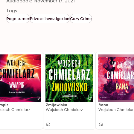
Audiobook: November 17, 2021
Tags
Page turner
Private investigation
Cozy Crime
mpir
Żmijowisko
Rana
ciech Chmielarz
Wojciech Chmielarz
Wojciech Chmielar