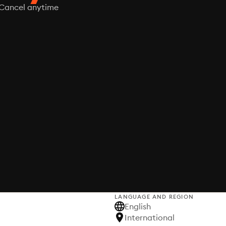
Cancel anytime
LANGUAGE AND REGION
English
International