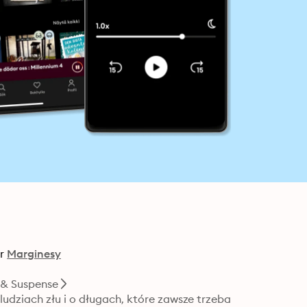
r
Marginesy
 & Suspense
udziach złu i o długach, które zawsze trzeba 