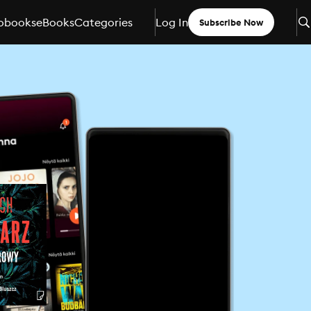
obooks
eBooks
Categories
Log In
Subscribe Now