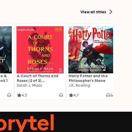
View all titles
ae &
A Court of Thorns and
Harry Potter and the
The H
ok 1
Roses (2 of 2)
Philosopher's Stone
absol
[Dramatized
Sarah J. Maas
J.K. Rowling
psycho
Freid
Adaptation]: A Court of
with 
Thorns and Roses 1
twist
4.3
4.7
4.2
orytel