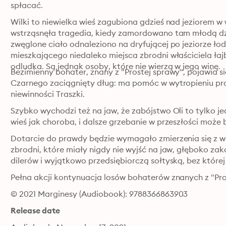
spłacać.
Wilki to niewielka wieś zagubiona gdzieś nad jeziorem w
wstrząsnęła tragedia, kiedy zamordowano tam młodą dz
zwęglone ciało odnaleziono na dryfującej po jeziorze łod
mieszkającego niedaleko miejsca zbrodni właściciela łajb
odludka. Są jednak osoby, które nie wierzą w jego winę.
Bezimienny bohater, znany z "Prostej sprawy", pojawia si
Czarnego zaciągnięty dług: ma pomóc w wytropieniu pr
niewinności Traszki.
Szybko wychodzi też na jaw, że zabójstwo Oli to tylko je
wieś jak choroba, i dalsze grzebanie w przeszłości może 
Dotarcie do prawdy będzie wymagało zmierzenia się z 
zbrodni, które miały nigdy nie wyjść na jaw, głęboko za
dilerów i wyjątkowo przedsiębiorczą sołtyską, bez której 
Pełna akcji kontynuacja losów bohaterów znanych z "Pro
© 2021 Marginesy (Audiobook): 9788366863903
Release date