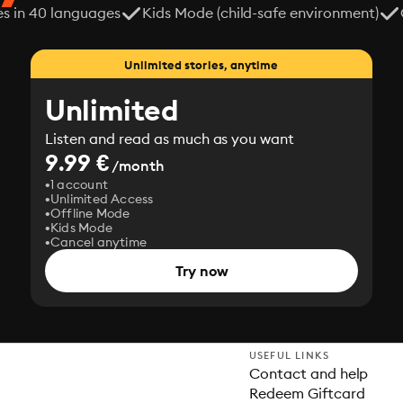
es in 40 languages
Kids Mode (child-safe environment)
Unlimited stories, anytime
Unlimited
Listen and read as much as you want
9.99 €
/month
1 account
Unlimited Access
Offline Mode
Kids Mode
Cancel anytime
Try now
USEFUL LINKS
Contact and help
Redeem Giftcard