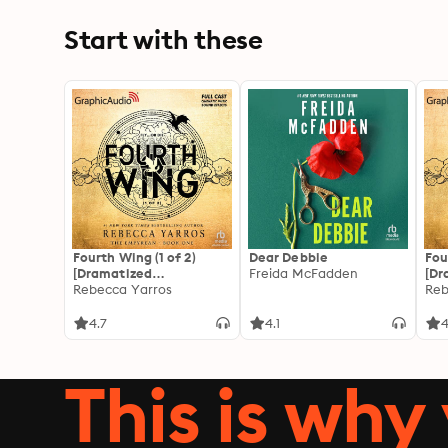
Start with these
Fourth Wing (1 of 2)
Dear Debbie
Fou
[Dramatized
Freida McFadden
[Dr
Adaptation]: The
Rebecca Yarros
Ada
Reb
Empyrean 1
Emp
4.7
4.1
4
This is why 