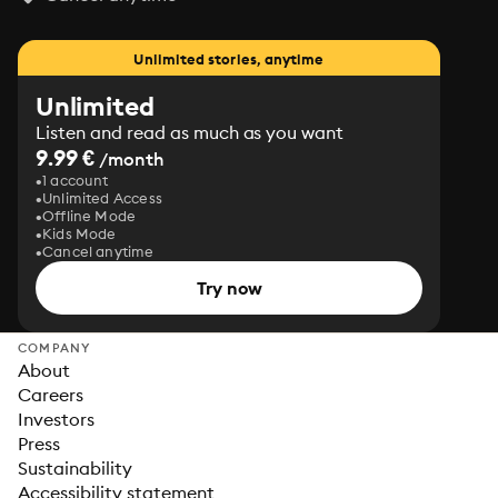
Unlimited stories, anytime
Unlimited
Listen and read as much as you want
9.99 €
/month
1 account
Unlimited Access
Offline Mode
Kids Mode
Cancel anytime
Try now
COMPANY
About
Careers
Investors
Press
Sustainability
Accessibility statement