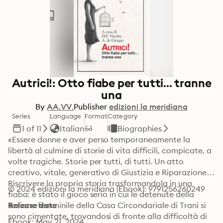
Autrici!: Otto fiabe per tutti... tranne
una
By
AA.VV.
Publisher
edizioni la meridiana
Series
Language
Format
Category
1 of 11
Italian
Biographies
«Essere donne e aver perso temporaneamente la 
libertà al culmine di storie di vita difficili, compicate, a 
volte tragiche. Storie per tutti, di tutti. Un atto 
creativo, vitale, generativo di Giustizia e Riparazione.»

Riscrivere la propria storia trasformandola in una 
© 2024 edizioni la meridiana (Ebook): 9791256260249
fiaba: è stato il gioco serio in cui le detenute della 
sezione femminile della Casa Circondariale di Trani si 
Release date
sono cimentate, trovandosi di fronte alla difficoltà di 
Ebook: May 21, 2024