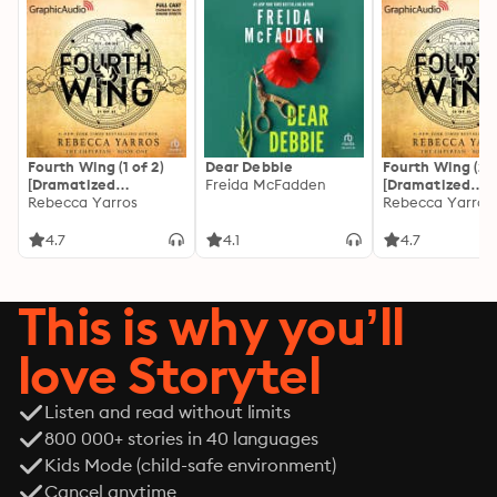
Fourth Wing (1 of 2)
Dear Debbie
Fourth Wing (2 o
[Dramatized
Freida McFadden
[Dramatized
Adaptation]: The
Rebecca Yarros
Adaptation]: Th
Rebecca Yarros
Empyrean 1
Empyrean 1
4.7
4.1
4.7
This is why you’ll
love Storytel
Listen and read without limits
800 000+ stories in 40 languages
Kids Mode (child-safe environment)
Cancel anytime