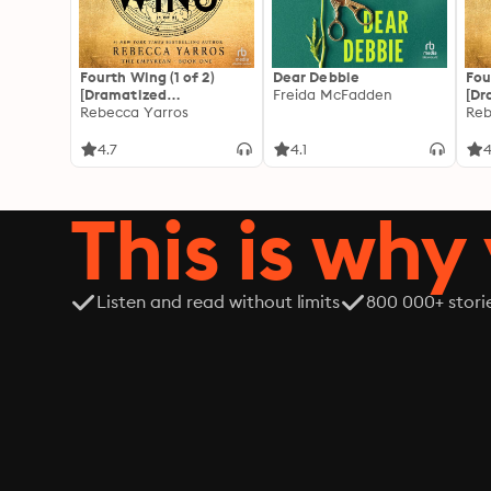
Fourth Wing (1 of 2)
Dear Debbie
Fou
[Dramatized
Freida McFadden
[Dr
Adaptation]: The
Rebecca Yarros
Ada
Reb
Empyrean 1
Emp
4.7
4.1
4
This is why 
Listen and read without limits
800 000+ stori