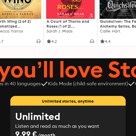
rth Wing (2 of 2)
A Court of Thorns and
Quicksilver: The F
amatized
Roses (1 of 2)
Alchemy Series, Bo
ptation]: The
ecca Yarros
[Dramatized
Sarah J. Maas
Callie Hart
yrean 1
Adaptation]: A Court of
Thorns and Roses 1
.7
4.2
4.4
you’ll love St
es in 40 languages
Kids Mode (child-safe environment)
Unlimited stories, anytime
Unlimited
Listen and read as much as you want
9.99 €
/month