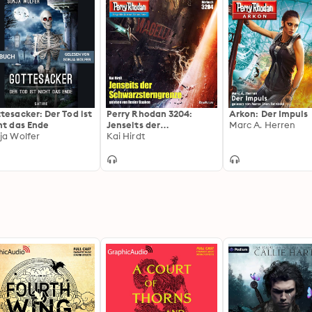
tesacker: Der Tod ist
Perry Rhodan 3204:
Arkon: Der Impuls
ht das Ende
Jenseits der
Marc A. Herren
ja Wolfer
Schwarzsterngrenze:
Kai Hirdt
Perry Rhodan-Zyklus
"Fragmente"