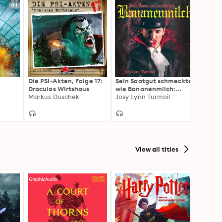
Die PSI-Akten, Folge 17:
Sein Saatgut schmeckte
PERR
Draculas Wirtshaus
wie Bananenmilch:
Stella
Markus Duschek
Satirische Novelle am
Josy Lynn Turmoil
01-10
Abgrund des Verstands
View all titles