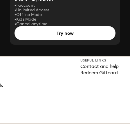
1 account
Unlimited Access
Offline Mode
Kids Mode
Cancel anytime
Try now
USEFUL LINKS
Contact and help
Redeem Giftcard
ls