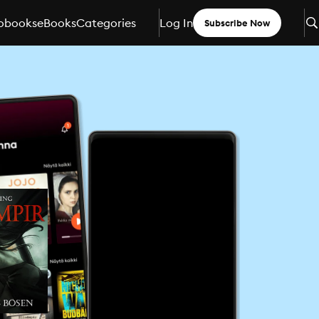
obooks
eBooks
Categories
Log In
Subscribe Now