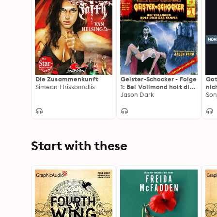
Die Zusammenkunft
Geister-Schocker - Folge
Got
Simeon Hrissomallis
1: Bei Vollmond holt dich
nic
der Vampir
Jason Dark
Son
Start with these