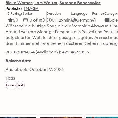
Rieke Werner
Lars Walter
Susanne Bonaséwicz
Publisher
IMAGA
3 Ratings
Series
Duration
Language
Format
Catego
5
10 of 18
0H 29min
German
Scie
Während die blutige Spur, die die Vampirin Akaya mit ihr
Arnaud weitere wichtige Personen aus Polizei und Politik au
aufgeklärten Welt leichter gesagt als getan. Arnaud muss
damit immer mehr von seinem düsteren Geheimnis preisg
© 2023 IMAGA (Audiobook): 4251489305131
Release date
Audiobook: October 27, 2023
Tags
Horror
SciFi