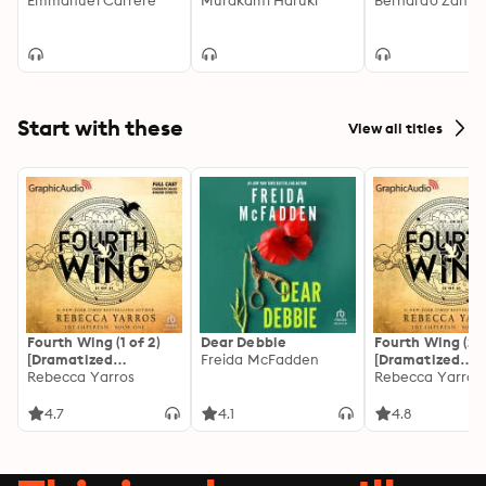
Emmanuel Carrère
Murakami Haruki
Bernardo Zanno
Start with these
View all titles
Fourth Wing (1 of 2)
Dear Debbie
Fourth Wing (2 o
[Dramatized
Freida McFadden
[Dramatized
Adaptation]: The
Rebecca Yarros
Adaptation]: Th
Rebecca Yarros
Empyrean 1
Empyrean 1
4.7
4.1
4.8