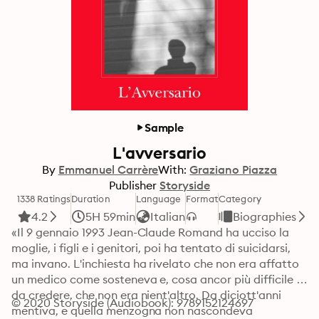
Sample
L'avversario
By
Emmanuel Carrère
With:
Graziano Piazza
Publisher
Storyside
1338 Ratings
Duration
Language
Format
Category
4.2
5H 59min
Italian
Biographies
«Il 9 gennaio 1993 Jean-Claude Romand ha ucciso la 
moglie, i figli e i genitori, poi ha tentato di suicidarsi, 
ma invano. L'inchiesta ha rivelato che non era affatto 
un medico come sosteneva e, cosa ancor più difficile 
da credere, che non era nient'altro. Da diciott'anni 
© 2020 Storyside (Audiobook): 9789152124697
mentiva, e quella menzogna non nascondeva 