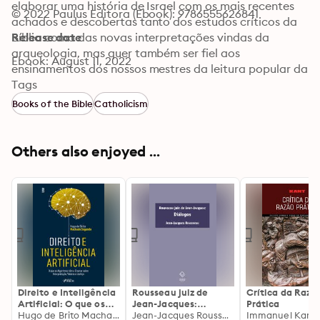
elaborar uma história de Israel com os mais recentes 
© 2022 Paulus Editora (Ebook): 9786555626841
achados e descobertas tanto dos estudos críticos da 
Bíblia como das novas interpretações vindas da 
Release date
arqueologia, mas quer também ser fiel aos 
Ebook: August 11, 2022
ensinamentos dos nossos mestres da leitura popular da 
Bíblia, e por isso foi feito na perspectiva e no diálogo 
Tags
com os trabalhos de leitura comunitária da Bíblia nos 
Books of the Bible
Catholicism
movimentos populares e sociais, dentro de um projeto 
de transformação da sociedade, em busca de novos 
mundos possíveis.
Others also enjoyed ...
Direito e Inteligência
Rousseau juiz de
Crítica da Razã
Artificial: O que os
Jean-Jacques:
Prática
Algoritmos têm a
Hugo de Brito Machado Segundo
Diálogos
Jean-Jacques Rousseau
Immanuel Kant