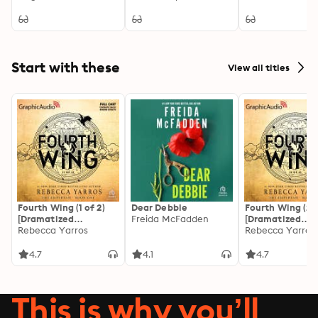
Ensinar sobre
Interpretação,
Valores e Justiça
Start with these
View all titles
Fourth Wing (1 of 2)
Dear Debbie
Fourth Wing (2 o
[Dramatized
Freida McFadden
[Dramatized
Adaptation]: The
Rebecca Yarros
Adaptation]: Th
Rebecca Yarros
Empyrean 1
Empyrean 1
4.7
4.1
4.7
This is why you’ll